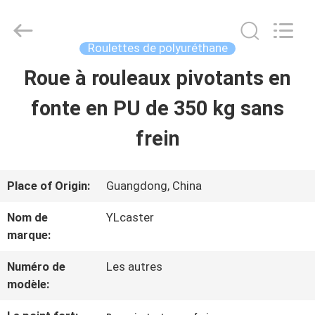
2026
Guangzhou
Ylcaster
Metal
Roulettes de polyuréthane
Co.,
Ltd..
Roue à rouleaux pivotants en
MAISON
All
Rights
Reserved.
fonte en PU de 350 kg sans
PRODUITS
frein
VIDÉOS
Place of Origin:
Guangdong, China
Nom de
YLcaster
AU
marque:
SUJET
Numéro de
Les autres
modèle:
DE