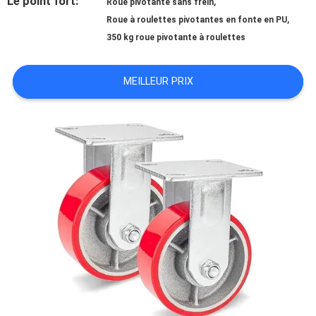
Le point fort:
,
NOUS
Roue pivotante sans frein
,
Roue à roulettes pivotantes en fonte en PU
350 kg roue pivotante à roulettes
VISITE
MEILLEUR PRIX
D'USINE
CONTRÔLE
DE
QUALITÉ
CONTACTEZ-
NOUS