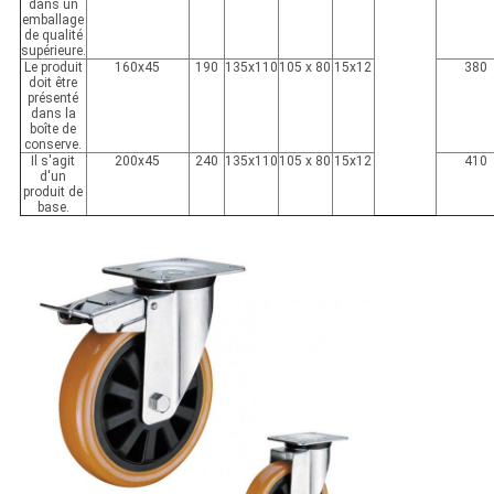
dans un
emballage
de qualité
supérieure.
Le produit
160x45
190
135x110
105 x 80
15x12
380
doit être
présenté
dans la
boîte de
conserve.
Il s'agit
200x45
240
135x110
105 x 80
15x12
410
d'un
produit de
base.