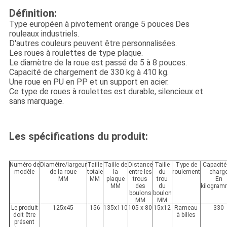
Définition:
Type européen à pivotement orange 5 pouces
Des
rouleaux industriels.
D'autres couleurs peuvent être personnalisées.
Les roues à roulettes de type plaque.
Le diamètre de la roue est passé de 5 à 8 pouces.
Capacité de chargement de 330 kg à 410 kg.
Une roue en PU en PP et un support en acier.
Ce type de roues à roulettes est durable, silencieux et
sans marquage.
Les spécifications du produit:
Numéro de
Diamètre/largeur
Taille
Taille de
Distance
Taille
Type de
Capacité
modèle
de la roue
totale
la
entre les
du
roulement
charg
MM
MM
plaque
trous
trou
En
MM
des
du
kilogra
boulons
boulon
MM
MM
Le produit
125x45
156
135x110
105 x 80
15x12
Rameau
330
doit être
à billes
présent