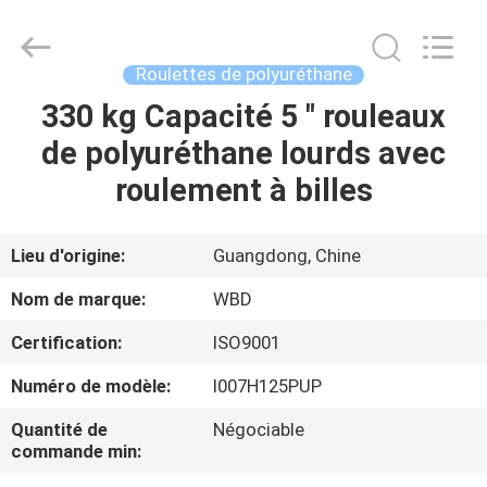
Guangzhou
Ylcaster
Metal
Co.,
Ltd..
Roulettes de polyuréthane
All
Rights
330 kg Capacité 5 " rouleaux
MAISON
Reserved.
de polyuréthane lourds avec
PRODUITS
roulement à billes
VIDÉOS
Lieu d'origine:
Guangdong, Chine
Nom de marque:
WBD
AU
Certification:
ISO9001
SUJET
Numéro de modèle:
I007H125PUP
DE
NOUS
Quantité de
Négociable
commande min: