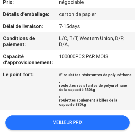
Prix:
négociable
VISITE
D'USINE
Détails d'emballage:
carton de papier
Délai de livraison:
7-15days
CONTRÔLE
Conditions de
L/C, T/T, Western Union, D/P,
DE
paiement:
D/A,
QUALITÉ
Capacité
100000PCS PAR MOIS
d'approvisionnement:
CONTACTEZ-
Le point fort:
5" roulettes résistantes de polyuréthane
,
NOUS
roulettes résistantes de polyuréthane
de la capacité 380kg
,
roulettes roulement à billes de la
DEMANDEZ
capacité 380kg
UNE
CITATION
MEILLEUR PRIX