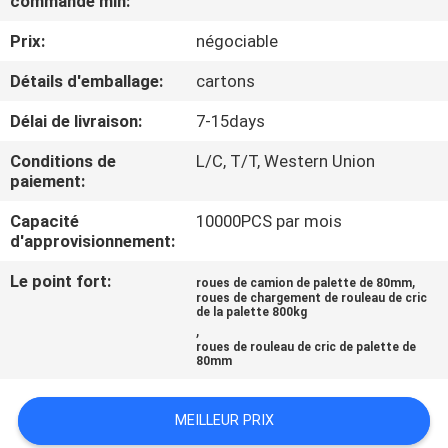
commande min:
VISITE
Prix:
négociable
D'USINE
Détails d'emballage:
cartons
CONTRÔLE
Délai de livraison:
7-15days
DE
Conditions de
L/C, T/T, Western Union
QUALITÉ
paiement:
Capacité
10000PCS par mois
CONTACTEZ-
d'approvisionnement:
NOUS
Le point fort:
,
roues de camion de palette de 80mm
roues de chargement de rouleau de cric
de la palette 800kg
,
DEMANDEZ
roues de rouleau de cric de palette de
80mm
UNE
CITATION
MEILLEUR PRIX