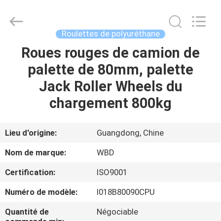
Guangzhou
Ylcaster
Metal
Co.,
Ltd..
Roulettes de polyuréthane
All
Rights
Roues rouges de camion de
MAISON
Reserved.
palette de 80mm, palette
PRODUITS
Jack Roller Wheels du
chargement 800kg
VIDÉOS
Lieu d'origine:
Guangdong, Chine
AU
Nom de marque:
WBD
SUJET
Certification:
ISO9001
DE
Numéro de modèle:
I018B80090CPU
NOUS
Quantité de
Négociable