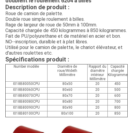
doublent le roulement 6204 à billes
Description de produit :
Roue de camion de palette.
Double roue simple roulement à billes.
Rage de largeur de roue de 50mm à 100mm.
Capacité chargée de 450 kilogrammes à 850 kilogrammes.
Fait de PU/polyurethane et de matériel en acier et bon.
NO--inscription, duralble et à plat libres.
Utilisé pour le camion de palette, le chariot élévateur, et
d'autres roulettes etc.
Spécifications produit :
Number modèle
Diamètre de
Rapport du
Capacité
roue/Wideth
diamètre
chargée
Millimètre
intérieur
Kilogramme
Millimètre
I018B80050CPU
80x50
20
450
I018B80060CPU
80x60
20
500
I018B80070CPU
80x70
20
600
I018B80080CPU
80x80
20
700
I018B80090CPU
80x90
20
800
I018B80100CPU
80x100
20
850