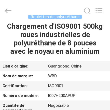
Guangzhou
Ylcaster
Metal
Co.,
Ltd..
Roulettes de polyuréthane
All
Rights
Chargement d'ISO9001 500kg
MAISON
Reserved.
roues industrielles de
PRODUITS
polyuréthane de 8 pouces
avec le noyau en aluminium
VIDÉOS
Lieu d'origine:
Guangdong, Chine
AU
Nom de marque:
WBD
SUJET
Certification:
ISO9001
DE
Numéro de modèle:
I007H200APUP
NOUS
Quantité de
Négociable