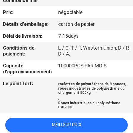
commande min:
VISITE
Prix:
négociable
D'USINE
Détails d'emballage:
carton de papier
CONTRÔLE
Délai de livraison:
7-15days
DE
Conditions de
L / C, T / T, Western Union, D / P,
QUALITÉ
paiement:
D / A,
Capacité
100000PCS PAR MOIS
CONTACTEZ-
d'approvisionnement:
NOUS
Le point fort:
,
roulettes de polyuréthane de 8 pouces
roues industrielles de polyuréthane du
chargement 500kg
,
DEMANDEZ
Roues industrielles du polyuréthane
ISO9001
UNE
CITATION
MEILLEUR PRIX