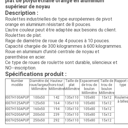
plat de polyuréthane orange en aluminium
supérieur de noyau
Description :
Roulettes industrielles
de type européennes de pivot
orange en aluminium résistant
de
8 pouces
.
L'autre couleur peut être adaptée aux besoins du client.
Roulettes de plat.
Rage de diamètre de roue de 4 pouces à 10 pouces.
Capacité chargée de 300 kilogrammes à 600 kilogrammes.
Roue en aluminium d'unité centrale de noyau et
parenthèse en acier.
Ce type de roues de roulette sont durable, silencieux et
NO--inscription.
Spécifications produit :
Number
Diamètre de
Hauteur
Taille de
Espacement
Taille de
Rapport
modèle
roue/largeur
hors-tout
plat
de trou de
trou de
type
Millimètre
Millimètre
Millimètre
boulon
boulon
Millimètre
Millimètre
I007H100APUP
100x50
142
135x110
105x80
15x12
Rouleme
à bille
I007H125APUP
125x50
164
135x110
105x80
15x12
I007H150APUP
160x50
194
135x110
105x80
15x12
I007H200APUP
200x50
239
135x110
105x80
15x12
I007H250APUP
250x50
292
135x110
105x80
15x12