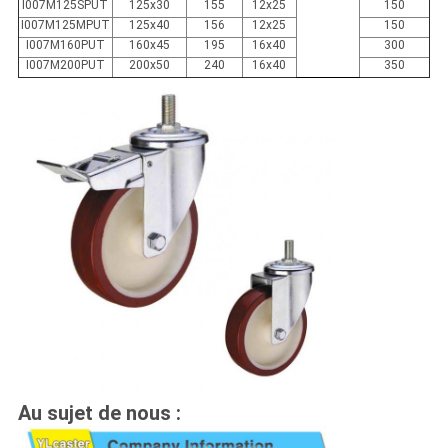
I007M125SPUT
125x30
155
12x25
150
I007M125MPUT
125x40
156
12x25
150
I007M160PUT
160x45
195
16x40
300
I007M200PUT
200x50
240
16x40
350
Au sujet de nous :