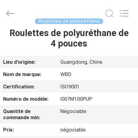
Guangzhou
Ylcaster
Metal
Co.,
Ltd..
Roulettes de polyuréthane
All
Rights
Roulettes de polyuréthane de
MAISON
Reserved.
4 pouces
PRODUITS
Lieu d'origine:
Guangdong, Chine
VIDÉOS
Nom de marque:
WBD
Certification:
ISO9001
AU
Numéro de modèle:
I007M100PUP
SUJET
DE
Quantité de
Négociable
commande min:
NOUS
Prix:
négociable