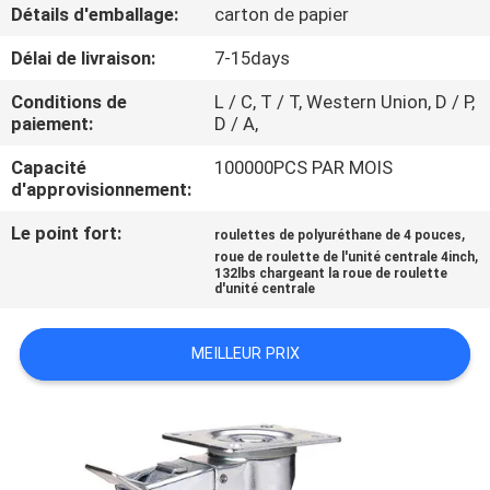
VISITE
Détails d'emballage:
carton de papier
D'USINE
Délai de livraison:
7-15days
Conditions de
L / C, T / T, Western Union, D / P,
CONTRÔLE
paiement:
D / A,
DE
Capacité
100000PCS PAR MOIS
d'approvisionnement:
QUALITÉ
Le point fort:
,
roulettes de polyuréthane de 4 pouces
,
roue de roulette de l'unité centrale 4inch
CONTACTEZ-
132lbs chargeant la roue de roulette
d'unité centrale
NOUS
MEILLEUR PRIX
DEMANDEZ
UNE
CITATION