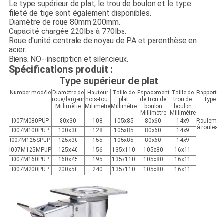
Le type supérieur de plat, le trou de boulon et le type
fileté de tige sont également disponibles.
Diamètre de roue 80mm 200mm.
Capacité chargée 220lbs à 770lbs.
Roue d'unité centrale de noyau de PA et parenthèse en
acier.
Biens, NO--inscription et silencieux.
Spécifications produit :
Type supérieur de plat
Number modèle
Diamètre de
Hauteur
Taille de
Espacement
Taille de
Rapport
roue/largeur
hors-tout
plat
de trou de
trou de
type
Millimètre
Millimètre
Millimètre
boulon
boulon
Millimètre
Millimètre
I007M080PUP
80x30
108
105x85
80x60
14x9
Roulem
à roule
I007M100PUP
100x30
128
105x85
80x60
14x9
I007M125SPUP
125x30
155
105x85
80x60
14x9
I007M125MPUP
125x40
156
135x110
105x80
16x11
I007M160PUP
160x45
195
135x110
105x80
16x11
I007M200PUP
200x50
240
135x110
105x80
16x11