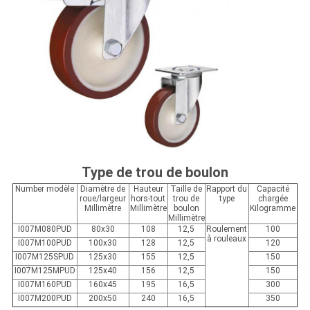
Type de trou de boulon
Number modèle
Diamètre de
Hauteur
Taille de
Rapport du
Capacité
roue/largeur
hors-tout
trou de
type
chargée
Millimètre
Millimètre
boulon
Kilogramme
Millimètre
I007M080PUD
80x30
108
12,5
Roulement
100
à rouleaux
I007M100PUD
100x30
128
12,5
120
I007M125SPUD
125x30
155
12,5
150
I007M125MPUD
125x40
156
12,5
150
I007M160PUD
160x45
195
16,5
300
I007M200PUD
200x50
240
16,5
350