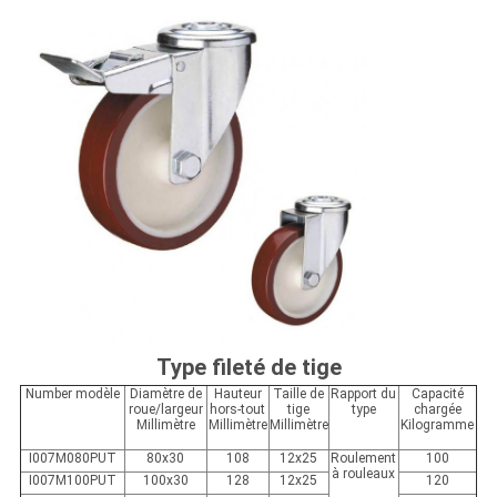
Type fileté de tige
Number modèle
Diamètre de
Hauteur
Taille de
Rapport du
Capacité
roue/largeur
hors-tout
tige
type
chargée
Millimètre
Millimètre
Millimètre
Kilogramme
I007M080PUT
80x30
108
12x25
Roulement
100
à rouleaux
I007M100PUT
100x30
128
12x25
120