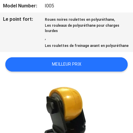
NOUS
Model Number:
I005
Le point fort:
,
Roues noires roulettes en polyuréthane
VISITE
Les rouleaux de polyuréthane pour charges
lourdes
D'USINE
,
Les roulettes de freinage avant en polyuréthane
CONTRÔLE
MEILLEUR PRIX
DE
QUALITÉ
CONTACTEZ-
NOUS