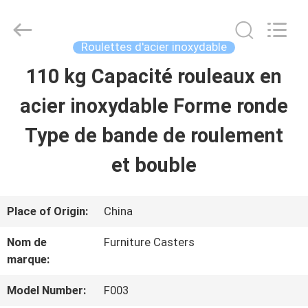
2026
Guangzhou
Ylcaster
Metal
Roulettes d'acier inoxydable
Co.,
Ltd..
110 kg Capacité rouleaux en
MAISON
All
Rights
Reserved.
acier inoxydable Forme ronde
PRODUITS
Type de bande de roulement
et bouble
VIDÉOS
Place of Origin:
China
AU
Nom de
Furniture Casters
SUJET
marque:
DE
Model Number:
F003