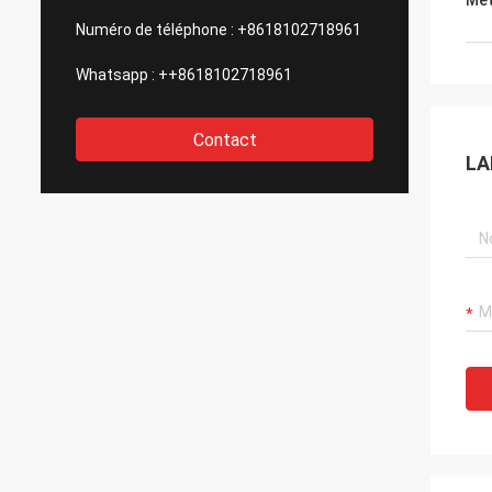
Met
Numéro de téléphone :
+8618102718961
Whatsapp :
++8618102718961
Contact
LA