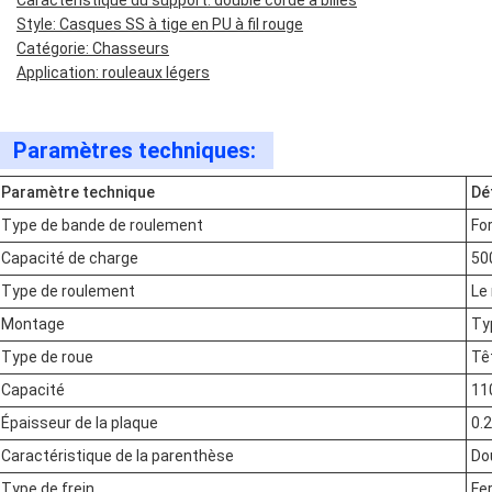
Caractéristique du support: double corde à billes
Style: Casques SS à tige en PU à fil rouge
Catégorie: Chasseurs
Application: rouleaux légers
Paramètres techniques:
Paramètre technique
Déf
Type de bande de roulement
Fo
Capacité de charge
50
Type de roulement
Le 
Montage
Ty
Type de roue
Têt
Capacité
110
Épaisseur de la plaque
0.
Caractéristique de la parenthèse
Dou
Type de frein
Fe