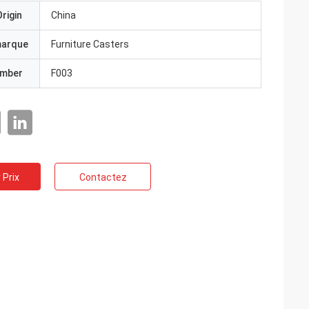
rigin
China
marque
Furniture Casters
umber
F003
 Prix
Contactez