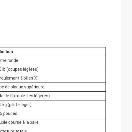
inition
rme ronde
0 lb (coupes légères)
roulement à billes X1
pe de plaque supérieure
e de fil (roulettes légères)
 kg (pilote léger)
25 pouces
ble course à la balle
rmeture totale