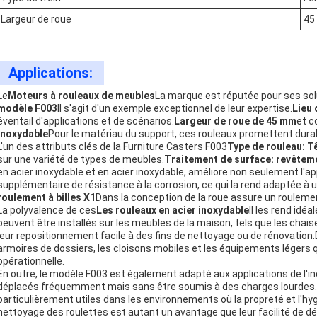
Largeur de roue
45
Applications:
Le
Moteurs à rouleaux de meubles
La marque est réputée pour ses solu
modèle F003
Il s'agit d'un exemple exceptionnel de leur expertise.
Lieu 
éventail d'applications et de scénarios.
Largeur de roue de 45 mm
et c
inoxydable
Pour le matériau du support, ces rouleaux promettent durabi
L'un des attributs clés de la Furniture Casters F003
Type de rouleau: Tê
sur une variété de types de meubles.
Traitement de surface: revêteme
en acier inoxydable et en acier inoxydable, améliore non seulement l'
supplémentaire de résistance à la corrosion, ce qui la rend adaptée à une
roulement à billes X1
Dans la conception de la roue assure un roulemen
La polyvalence de ces
Les rouleaux en acier inoxydable
Il les rend idé
peuvent être installés sur les meubles de la maison, tels que les chaises
leur repositionnement facile à des fins de nettoyage ou de rénovation.
armoires de dossiers, les cloisons mobiles et les équipements légers q
opérationnelle.
En outre, le modèle F003 est également adapté aux applications de l'i
déplacés fréquemment mais sans être soumis à des charges lourdes.La
particulièrement utiles dans les environnements où la propreté et l'hyg
nettoyage des roulettes est autant un avantage que leur facilité de 