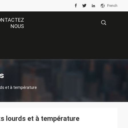
French
ONTACTEZ
NOUS
描
述
ts
rds et à température
s lourds et à température