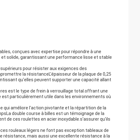
iables, conçues avec expertise pour répondre à une
e et solide, garantissant une performance lisse et stable
 supérieurs pour résister aux exigences des
mpromettre la résistanceL'épaisseur de la plaque de 0,25
rantissant qu'elles peuvent supporter une capacité allant
s est le type de frein à verrouillage total.offrant une
e est particulièrement utile dans les environnements où
qui améliore l'action pivotante et la répartition de la
tempsLa double course à billes est un témoignage de la
ment de ces roulettes en acier inoxydable.s'assurer qu'ils
 ces rouleaux légers ne font pas exception.tableaux de
e résistance, mais aussi une excellente résistance à la