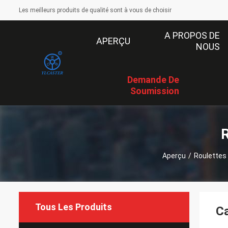
Les meilleurs produits de qualité sont à vous de choisir
A PROPOS DE
APERÇU
NOUS
Demande De
Soumission
R
Aperçu
/
Roulettes 
Tous Les Produits
Ca