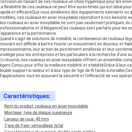
corrosion.en faisant de ces rouleaux un choix hygiénique pour les envi
La flexibilité de ces rouleaux ne peut être surestimée.qui est idéal p
rapide et efficaceQue vous amélioriez des équipements existants ou 
modèles, ces rouleaux en acier inoxydable répondront à vos besoins av
Nos rouleaux en acier inoxydable ne sont pas seulement pratiques, ils 
professionnalisme et d'éléganceCes rouleaux sont parfaits pour les esp
l'apparence et la performance.
Quand il s'agit de solutions de mobilité, la combinaison de rouleaux lé
innovant est difficile à battre.fournir un mouvement en douceur et fiab
impressionnante, leur action de pivotement améliorée et leur système d
privilégié pour les entreprises et les particuliers à la recherche d'une so
En résumé, nos rouleaux en acier inoxydable offrent un ensemble comp
légers.Conçu pour offrir la meilleure mobilité et stabilitéGrâce à leur cap
double support à raideur et à leur type de tige de fil facile à installer,
d'applications tout en assurant la sécurité et l'efficacité de vos opérat
Caractéristiques:
Nom du produit: rouleaux en acier inoxydable
Montage: type de plaque supérieure
Largeur de roue: 45 mm
Type de frein: verrouillage total