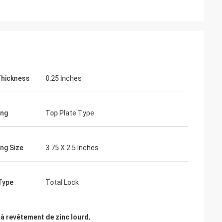
Thickness
0.25 Inches
ing
Top Plate Type
ng Size
3.75 X 2.5 Inches
Type
Total Lock
 à revêtement de zinc lourd
,