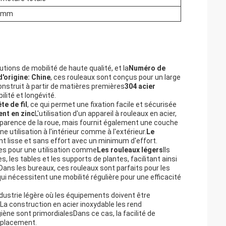
 mm
tions de mobilité de haute qualité, et la
Numéro de
d'origine: Chine
, ces rouleaux sont conçus pour un large
onstruit à partir de matières premières
304 acier
lité et longévité.
te de fil
, ce qui permet une fixation facile et sécurisée
nt en zinc
L'utilisation d'un appareil à rouleaux en acier,
apparence de la roue, mais fournit également une couche
 utilisation à l'intérieur comme à l'extérieur.
Le
t lisse et sans effort avec un minimum d'effort.
ales pour une utilisation comme
Les rouleaux légers
Ils
, les tables et les supports de plantes, facilitant ainsi
Dans les bureaux, ces rouleaux sont parfaits pour les
ui nécessitent une mobilité régulière pour une efficacité
ndustrie légère où les équipements doivent être
 construction en acier inoxydable les rend
iène sont primordialesDans ce cas, la facilité de
déplacement.