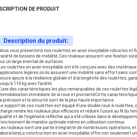
SCRIPTION DE PRODUIT
Description du produit:
Nous vous présentons nos roulettes en acier inoxydable robustes et f
variété de besoins de mobilité.,Ces rouleaux assurent une fixation sûr
sur un large éventail de surfaces.
Les roulettes en acier inoxydable ont été conçues avec des matériaux
applications légères.où ils assurent une mobilité sans effort sans co
pouce ajoute à la résilience globale et à la longévité des roulettes, ga
jusqu'à 110 kg avec facilité.
L'une des caractéristiques les plus remarquables de ces roulettes légère
immobilisation immédiate de la roue et pivotanteCette caractéristiqu
la précision et la sécurité sont de la plus haute importance.
Le support de ces roulettes est équipé d'une double roue à roulettes, ce 
charge.rendre les rouleaux plus efficaces et réduire l'usure au fil du 
qualité et de l'ingénierie réfléchie qui a été utilisée dans le développe
fonctionnent de manière optimale même en utilisation continue.
Les rouleaux sont une partie intégrante de nombreuses opérations, et
laboratoireLa construction en acier inoxydable offre non seulement un