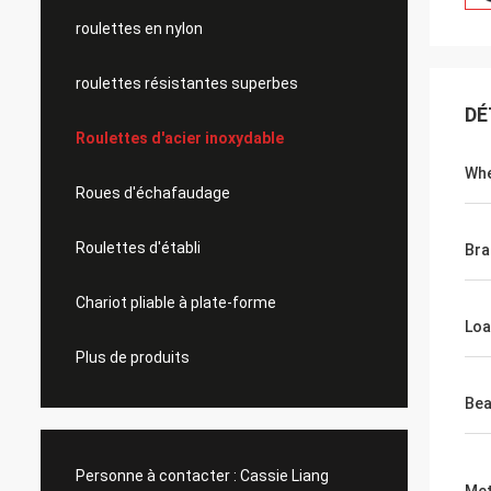
roulettes en nylon
roulettes résistantes superbes
DÉ
Roulettes d'acier inoxydable
Whe
Roues d'échafaudage
Roulettes d'établi
Bra
Chariot pliable à plate-forme
Loa
Plus de produits
Bea
Personne à contacter :
Cassie Liang