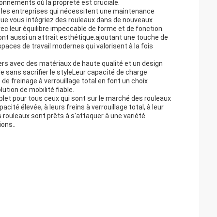
ronnements où la propreté est cruciale.
our les entreprises qui nécessitent une maintenance
que vous intégriez des rouleaux dans de nouveaux
ec leur équilibre impeccable de forme et de fonction.
ont aussi un attrait esthétique.ajoutant une touche de
aces de travail modernes qui valorisent à la fois
gers avec des matériaux de haute qualité et un design
le sans sacrifier le styleLeur capacité de charge
e freinage à verrouillage total en font un choix
lution de mobilité fiable.
let pour tous ceux qui sont sur le marché des rouleaux
acité élevée, à leurs freins à verrouillage total, à leur
Ces rouleaux sont prêts à s'attaquer à une variété
ions..