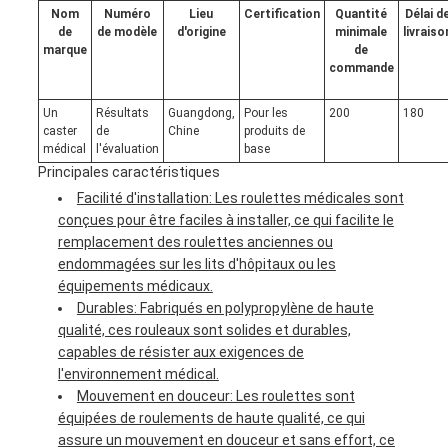
Nom
Numéro
Lieu
Certification
Quantité
Délai d
de
de modèle
d'origine
minimale
livraiso
marque
de
commande
Un
Résultats
Guangdong,
Pour les
200
180
caster
de
Chine
produits de
médical
l'évaluation
base
Principales caractéristiques
Facilité d'installation: Les roulettes médicales sont
conçues pour être faciles à installer, ce qui facilite le
remplacement des roulettes anciennes ou
endommagées sur les lits d'hôpitaux ou les
équipements médicaux.
Durables: Fabriqués en polypropylène de haute
qualité, ces rouleaux sont solides et durables,
capables de résister aux exigences de
l'environnement médical.
Mouvement en douceur: Les roulettes sont
équipées de roulements de haute qualité, ce qui
assure un mouvement en douceur et sans effort, ce