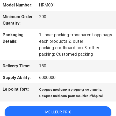
NOUS
Model Number:
HRM001
Minimum Order
200
VISITE
Quantity:
D'USINE
Packaging
1. Inner packing:transparent opp bags
Details:
each products 2. outer
packing:cardboard box 3. other
CONTRÔLE
packing: Customed packing
DE
Delivery Time:
180
QUALITÉ
Supply Ability:
6000000
Le point fort:
,
Casques médicaux à plaque grise blanche
CONTACTEZ-
Casques médicaux pour meubles d'hôpital
NOUS
MEILLEUR PRIX