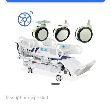
DEMANDEZ
UNE
CITATION
PLAN
DU
SITE
PRIVACY
POLICY
Description de produit