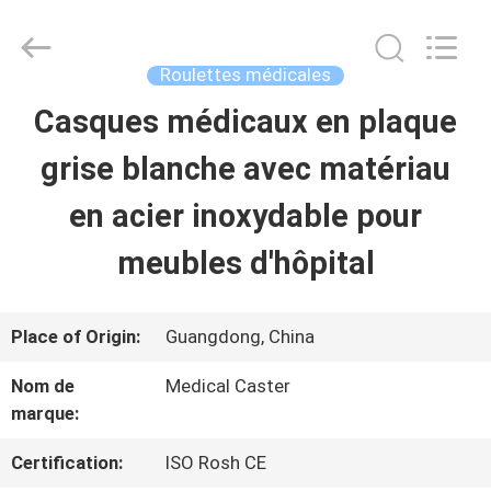
2026
Guangzhou
Ylcaster
Metal
Roulettes médicales
Co.,
Ltd..
Casques médicaux en plaque
MAISON
All
Rights
Reserved.
grise blanche avec matériau
PRODUITS
en acier inoxydable pour
meubles d'hôpital
VIDÉOS
Place of Origin:
Guangdong, China
AU
Nom de
Medical Caster
SUJET
marque:
DE
Certification:
ISO Rosh CE