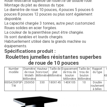
Roue résistante superbe de roulette de double roue.
Montage du plat au dessus du type.
Le diamètre de roue 10 pouces, 4 pouces 5 pouces 6
pouces 8 pouces 12 pouces ou plus sont également
disponible.
La capacité chargée 3 tonnes, autre peut customzied.
Roues solides en acier forgées.
La couleur de la parenthèse peut être changée.
Ils sont durables et lourds chargés.
Habituellement utilisé dans la grands machine ou
équipements.
Spécifications produit :
Roulettes jumelles résistantes superbes
de roue de 10 pouces
Number
Diamètre
Hauteur
Taille de
Espacement
Taille de
Rapport
modèle
de roue
hors-tout
plat
de trou de
trou de
du type
Wideth
Millimètre
Millimètre
boulon
boulon
K
Millimètre
Millimètre
Millimètre
I005A250FSP-
250X50
330
180X145
140X105
10
Double
TW
roulement
à billes