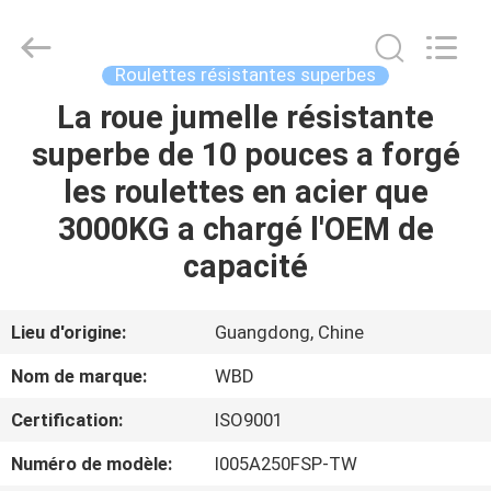
Guangzhou
Ylcaster
Metal
Co.,
Ltd..
Roulettes résistantes superbes
All
Rights
La roue jumelle résistante
MAISON
Reserved.
superbe de 10 pouces a forgé
PRODUITS
les roulettes en acier que
3000KG a chargé l'OEM de
VIDÉOS
capacité
AU
Lieu d'origine:
Guangdong, Chine
SUJET
Nom de marque:
WBD
DE
Certification:
ISO9001
NOUS
Numéro de modèle:
I005A250FSP-TW