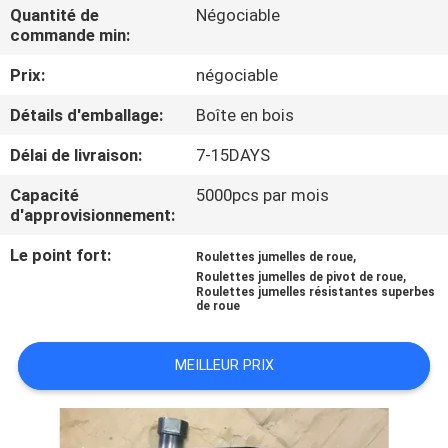
VISITE
Quantité de
Négociable
commande min:
D'USINE
Prix:
négociable
CONTRÔLE
Détails d'emballage:
Boîte en bois
DE
Délai de livraison:
7-15DAYS
QUALITÉ
Capacité
5000pcs par mois
d'approvisionnement:
CONTACTEZ-
Le point fort:
,
Roulettes jumelles de roue
NOUS
,
Roulettes jumelles de pivot de roue
Roulettes jumelles résistantes superbes
de roue
DEMANDEZ
MEILLEUR PRIX
UNE
CITATION