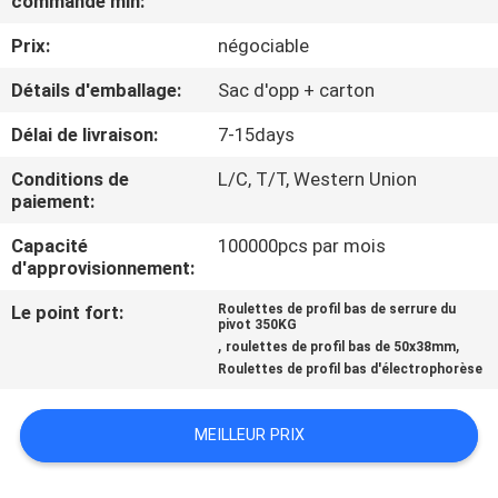
commande min:
VISITE
Prix:
négociable
D'USINE
Détails d'emballage:
Sac d'opp + carton
CONTRÔLE
Délai de livraison:
7-15days
DE
Conditions de
L/C, T/T, Western Union
QUALITÉ
paiement:
Capacité
100000pcs par mois
CONTACTEZ-
d'approvisionnement:
NOUS
Le point fort:
Roulettes de profil bas de serrure du
pivot 350KG
,
,
roulettes de profil bas de 50x38mm
Roulettes de profil bas d'électrophorèse
DEMANDEZ
UNE
MEILLEUR PRIX
CITATION