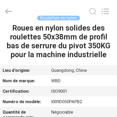
Guangzhou
Ylcaster
Metal
Co.,
Ltd..
Roulettes en nylon
All
Rights
Roues en nylon solides des
MAISON
Reserved.
roulettes 50x38mm de profil
PRODUITS
bas de serrure du pivot 350KG
pour la machine industrielle
VIDÉOS
Lieu d'origine:
Guangdong, Chine
AU
Nom de marque:
WBD
SUJET
Certification:
ISO9001
DE
Numéro de modèle:
I009D050PAPB2
NOUS
Quantité de
Négociable