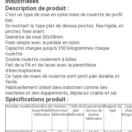
industrielles
Description de produit :
C'est un type de roue en nylon noire de roulette de profil
bas.
En montant le type plat de dessus pivotez, fixe/rigide, et
pivotez frein avant.
Diamètre de roue 50x38mm.
Frein simple avec la pédale en nylon.
Capacité chargée jusqu'à 350 kilogrammes chaque
roulette.
Double roulette roulement à billes.
Fait de
PA et de
acier avec la parenthèse
la
l'
d'électrophorèse.
Ce type de roues de roulette sont petit pain durable et
facile.
Habituellement utilisé dans industriel comme des
machines et des équipements, déplacez stable et sûr.
Spécifications produit :
Number modèle
Diamètre de
Hauteur
Taille de
Espacement
Rapport du
Capa
roue/Wideth
hors-tout
plat
de trou de
type
cha
Millimètre
Millimètre
Millimètre
boulon
Kilog
Millimètre