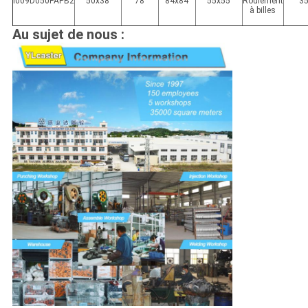
I009D050PAPB2
50x38
78
84x84
55x55
Roulement
3
à billes
Au sujet de nous :