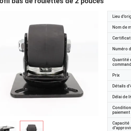
ofil bas de roulettes de 2 pouces
Lieu d'ori
Nom de 
Certificat
Numéro d
Quantité 
command
Prix
Détails d
Délai de l
Condition
paiement
Capacité
d'approv