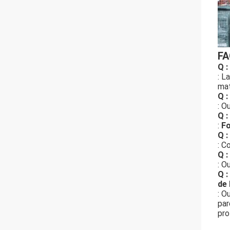
FA
Q :
: L
mat
Q :
: Ou
Q :
:
Fo
Q :
: C
Q :
: O
Q :
de 
: O
par
pro