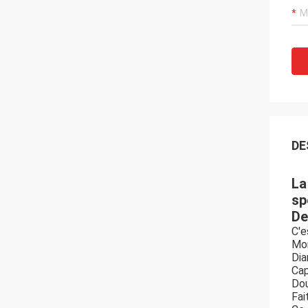
DE
La
sp
De
C'e
Mon
Dia
Cap
Dou
Fai