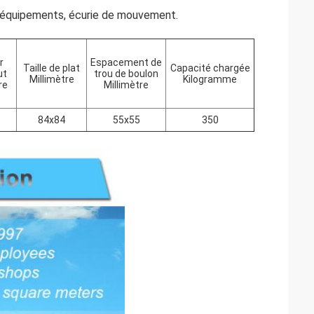
s équipements, écurie de mouvement.
r
Espacement de
Taille de plat
Capacité chargée
ut
trou de boulon
Millimètre
Kilogramme
re
Millimètre
84x84
55x55
350