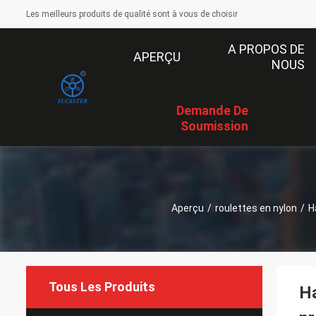
Les meilleurs produits de qualité sont à vous de choisir
A PROPOS DE
APERÇU
NOUS
Demande De
Soumission
Aperçu
/
roulettes en nylon
/
H
Tous Les Produits
Ha