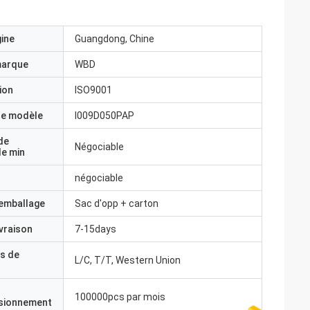
gine
Guangdong, Chine
marque
WBD
ion
ISO9001
e modèle
I009D050PAP
de
Négociable
e min
négociable
'emballage
Sac d'opp + carton
ivraison
7-15days
s de
L/C, T/T, Western Union
100000pcs par mois
isionnement