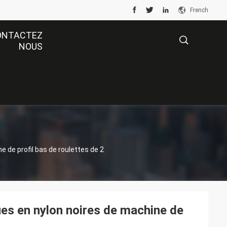
French
ONTACTEZ
NOUS
描
述
e de profil bas de roulettes de 2
ues en nylon noires de machine de