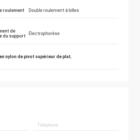
e roulement
Double roulement à billes
ment de
Électrophorèse
e du support
en nylon de pivot supérieur de plat
,