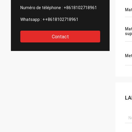
Numéro de téléphone :
+8618102718961
Mat
Whatsapp :
++8618102718961
Mat
su
Contact
Met
LA