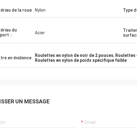
ériau de la roue
Nylon
Type d
ériau du
Traite
Acier
pport：
surfac
Roulettes en nylon de noir de 2 pouces
,
Roulettes 
tre en évidence
Roulettes en nylon de poids spécifique faible
ISSER UN MESSAGE