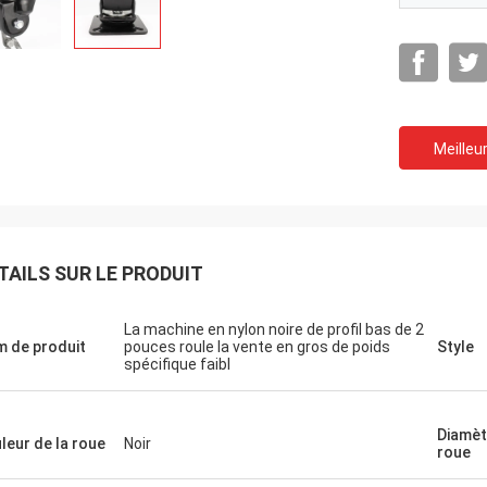
Meilleur
TAILS SUR LE PRODUIT
La machine en nylon noire de profil bas de 2
 de produit
pouces roule la vente en gros de poids
Style
spécifique faibl
Diamèt
leur de la roue
Noir
roue