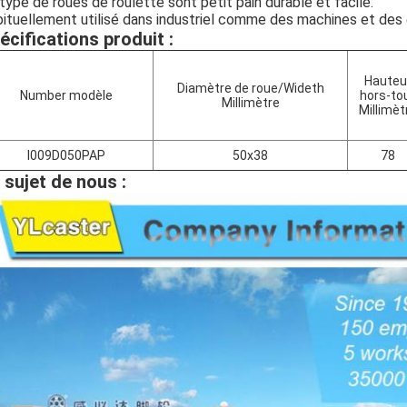
type de roues de roulette sont petit pain durable et facile.
ituellement utilisé dans industriel comme des machines et de
écifications produit :
Hauteu
Diamètre de roue/Wideth
Number modèle
hors-to
Millimètre
Millimèt
I009D050PAP
50x38
78
 sujet de nous :