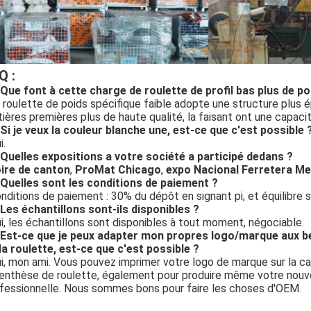
Q :
 Que font à cette charge de roulette de profil bas plus de poi
a roulette de poids spécifique faible adopte une structure plus 
ières premières plus de haute qualité, la faisant ont une capaci
 Si je veux la couleur blanche une, est-ce que c'est possible 
i.
 Quelles expositions a votre société a participé dedans ?
ire de canton
,
ProMat Chicago
,
expo Nacional Ferretera Mex
 Quelles sont les conditions de paiement ?
onditions de paiement : 30% du dépôt en signant pi, et équilibre 
 Les échantillons sont-ils disponibles ?
ui, les échantillons sont disponibles à tout moment, négociable.
 Est-ce que je peux adapter mon propres logo/marque aux bes
la roulette, est-ce que c'est possible ?
ui, mon ami. Vous pouvez imprimer votre logo de marque sur la c
enthèse de roulette, également pour produire même votre nouv
fessionnelle. Nous sommes bons pour faire les choses d'OEM.