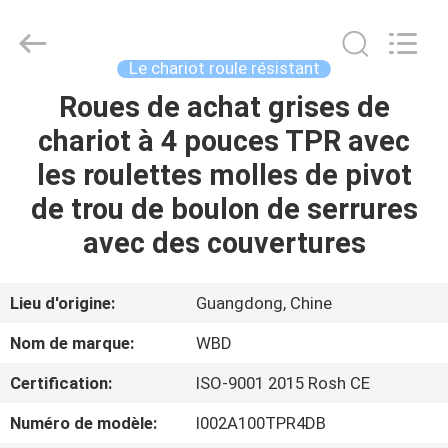
Guangzhou
Ylcaster
Metal
Co.,
Ltd..
Le chariot roule résistant
All
Rights
Roues de achat grises de
MAISON
Reserved.
chariot à 4 pouces TPR avec
PRODUITS
les roulettes molles de pivot
de trou de boulon de serrures
VIDÉOS
avec des couvertures
AU
Lieu d'origine:
Guangdong, Chine
SUJET
Nom de marque:
WBD
DE
Certification:
ISO-9001 2015 Rosh CE
NOUS
Numéro de modèle:
I002A100TPR4DB