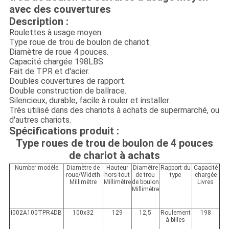
avec des couvertures
Description :
Roulettes à usage moyen.
Type roue de trou de boulon de chariot.
Diamètre de roue 4 pouces.
Capacité chargée 198LBS.
Fait de TPR et d'acier.
Doubles couvertures de rapport.
Double construction de ballrace.
Silencieux, durable, facile à rouler et installer.
Très utilisé dans des chariots à achats de supermarché, ou
d'autres chariots.
Spécifications produit :
Type roues de trou de boulon de 4 pouces
de chariot à achats
Number modèle
Diamètre de
Hauteur
Diamètre
Rapport du
Capacité
roue/Wideth
hors-tout
de trou
type
chargée
Millimètre
Millimètre
de boulon
Livres
Millimètre
I002A100TPR4DB
100x32
129
12,5
Roulement
198
à billes