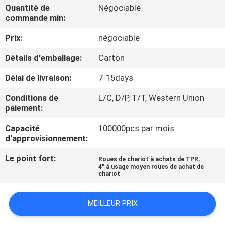
VISITE
Quantité de
Négociable
commande min:
D'USINE
Prix:
négociable
CONTRÔLE
Détails d'emballage:
Carton
DE
Délai de livraison:
7-15days
QUALITÉ
Conditions de
L/C, D/P, T/T, Western Union
paiement:
CONTACTEZ-
Capacité
100000pcs par mois
NOUS
d'approvisionnement:
Le point fort:
,
Roues de chariot à achats de TPR
4" à usage moyen roues de achat de
DEMANDEZ
chariot
UNE
CITATION
MEILLEUR PRIX