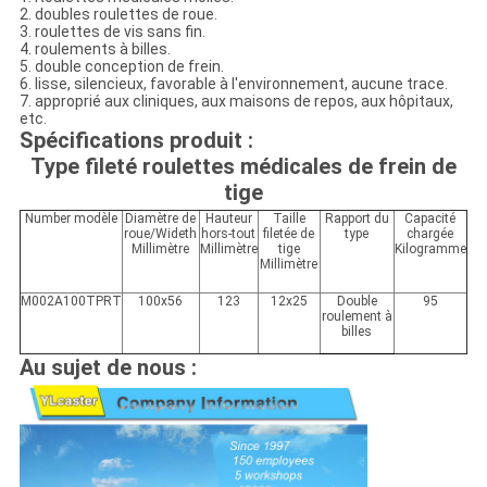
2. doubles roulettes de roue.
3. roulettes de vis sans fin.
4. roulements à billes.
5. double conception de frein.
6. lisse, silencieux, favorable à l'environnement, aucune trace.
7. approprié aux cliniques, aux maisons de repos, aux hôpitaux,
etc.
Spécifications produit :
Type fileté roulettes médicales de frein de
tige
Number modèle
Diamètre de
Hauteur
Taille
Rapport du
Capacité
roue/Wideth
hors-tout
filetée de
type
chargée
Millimètre
Millimètre
tige
Kilogramme
Millimètre
M002A100TPRT
100x56
123
12x25
Double
95
roulement à
billes
Au sujet de nous :