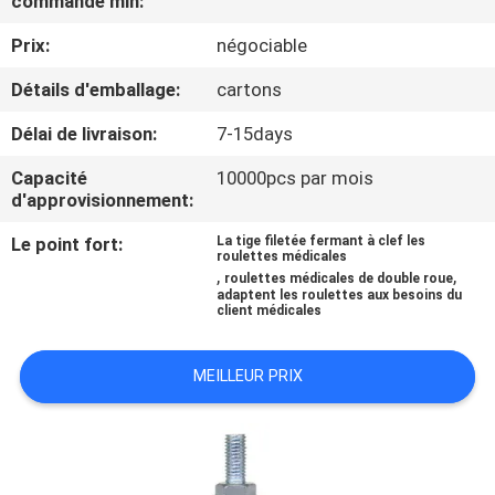
commande min:
VISITE
Prix:
négociable
D'USINE
Détails d'emballage:
cartons
CONTRÔLE
Délai de livraison:
7-15days
DE
Capacité
10000pcs par mois
QUALITÉ
d'approvisionnement:
Le point fort:
La tige filetée fermant à clef les
roulettes médicales
CONTACTEZ-
,
,
roulettes médicales de double roue
adaptent les roulettes aux besoins du
NOUS
client médicales
DEMANDEZ
MEILLEUR PRIX
UNE
CITATION