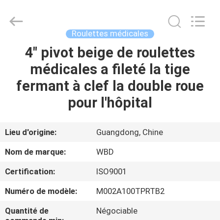
Guangzhou
Ylcaster
Metal
Co.,
Ltd..
Roulettes médicales
All
Rights
4" pivot beige de roulettes
MAISON
Reserved.
médicales a fileté la tige
PRODUITS
fermant à clef la double roue
pour l'hôpital
VIDÉOS
Lieu d'origine:
Guangdong, Chine
AU
Nom de marque:
WBD
SUJET
Certification:
ISO9001
DE
Numéro de modèle:
M002A100TPRTB2
NOUS
Quantité de
Négociable