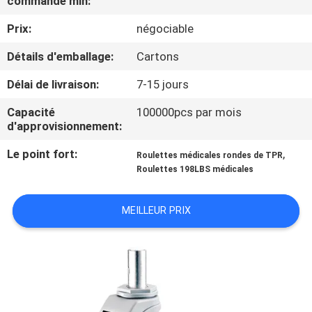
commande min:
VISITE
Prix:
négociable
D'USINE
Détails d'emballage:
Cartons
CONTRÔLE
Délai de livraison:
7-15 jours
DE
Capacité
100000pcs par mois
QUALITÉ
d'approvisionnement:
Le point fort:
,
Roulettes médicales rondes de TPR
CONTACTEZ-
Roulettes 198LBS médicales
NOUS
MEILLEUR PRIX
DEMANDEZ
UNE
CITATION