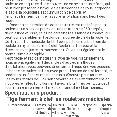
roulette est équipée d'une couverture en nylon double face, qui
peut bien protéger le noyau et les incidences de roue, empêche
le sable, la poussière, l'accumulation de débris et
l'enchevêtrement de fil, et assure la rotation sans heurt des
roues.
La fonction de direction de cette roulette est réalisée par un
roulement à billes de précision, une rotation de 360 degrés,
flexible libre et lisse, et a une certaine résistance à l'impact, qui
peut considérablement prolonger la durée de vie de la roulette.
Cette roulette médicale de TPR comporte un double frein de
pédale en nylon qui ferme à clef facilement la roue et la
direction avec juste un mouvement. Ouvrir est également le
même, simple et rapide.
Il est facile et rapide installer le type de tige. Naturellement,
nous avons également des styles d'autres méthodes
d'installation, vous pouvons directement nous dire vos besoins.
La bande de roulement incurvée produit moins de frottement, le
rendant plus léger et moins de main-d'oeuvre pour tourner.
Les roues molles de TPR sont favorables à l'environnement et
inodores, et elles fonctionnent avec le bruit très petit, qui peut
fournir un environnement médical tranquille et harmonieux.
Spécifications produit :
Tige fermant à clef les roulettes médicales
Number modèle
Diamètre de
Hauteur
Taille
Rapport du
Capacité
roue/Wideth
hors-tout
filetée de
type
chargée
Millimètre
Millimètre
tige
Livres
Millimètre