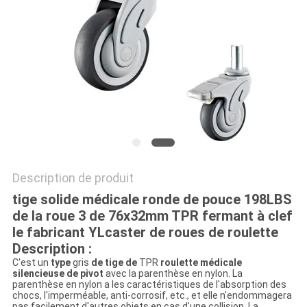
PLAN
DU
SITE
PRIVACY
POLICY
Description de produit
tige solide médicale ronde de pouce 198LBS
de la roue 3 de 76x32mm TPR fermant à clef
le fabricant YLcaster de roues de roulette
Description :
C'est un
type
gris
de tige de
TPR
roulette médicale
silencieuse de pivot
avec la parenthèse en nylon. La
parenthèse en nylon a les caractéristiques de l'absorption des
chocs, l'imperméable, anti-corrosif, etc., et elle n'endommagera
pas facilement d'autres objets en cas d'une collision. La