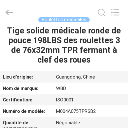
Guangzhou
Ylcaster
Metal
Co.,
Ltd..
Roulettes médicales
All
Rights
Tige solide médicale ronde de
MAISON
Reserved.
pouce 198LBS des roulettes 3
PRODUITS
de 76x32mm TPR fermant à
clef des roues
VIDÉOS
Lieu d'origine:
Guangdong, Chine
AU
Nom de marque:
WBD
SUJET
Certification:
ISO9001
DE
Numéro de modèle:
M004A075TPRSB2
NOUS
Quantité de
Négociable