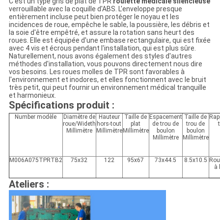
C'est un type gris de plat de TPR
roulette médicale silencieuse
verrouillable avec la coquille d'ABS. L'enveloppe presque
entièrement incluse peut bien protéger le noyau et les
incidences de roue, empêche le sable, la poussière, les débris et
la soie d'être empêtré, et assure la rotation sans heurt des
roues. Elle est équipée d'une embase rectangulaire, qui est fixée
avec 4 vis et écrous pendant l'installation, qui est plus sûre.
Naturellement, nous avons également des styles d'autres
méthodes d'installation, vous pouvons directement nous dire
vos besoins. Les roues molles de TPR sont favorables à
l'environnement et inodores, et elles fonctionnent avec le bruit
très petit, qui peut fournir un environnement médical tranquille
et harmonieux.
Spécifications produit :
Number modèle
Diamètre de
Hauteur
Taille de
Espacement
Taille de
Rap
roue/Wideth
hors-tout
plat
de trou de
trou de
Millimètre
Millimètre
Millimètre
boulon
boulon
Millimètre
Millimètre
M006A075TPRTB2
75x32
122
95x67
73x44.5
8.5x10.5
Rou
à 
Ateliers :