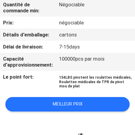
VISITE
Quantité de
Négociable
commande min:
D'USINE
Prix:
négociable
CONTRÔLE
Détails d'emballage:
cartons
DE
Délai de livraison:
7-15days
QUALITÉ
Capacité
100000pcs par mois
d'approvisionnement:
CONTACTEZ-
Le point fort:
,
154LBS pivotent les roulettes médicales
NOUS
Roulettes médicales de TPR de pivot
mou de plat
DEMANDEZ
MEILLEUR PRIX
UNE
CITATION