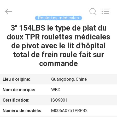
Guangzhou
Ylcaster
Metal
Co.,
Ltd..
Roulettes médicales
All
Rights
3" 154LBS le type de plat du
MAISON
Reserved.
doux TPR roulettes médicales
PRODUITS
de pivot avec le lit d'hôpital
total de frein roule fait sur
VIDÉOS
commande
AU
Lieu d'origine:
Guangdong, Chine
SUJET
Nom de marque:
WBD
DE
Certification:
ISO9001
NOUS
Numéro de modèle:
M006A075TPRPB2