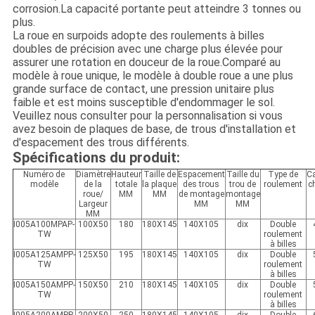
corrosion.La capacité portante peut atteindre 3 tonnes ou
plus.
La roue en surpoids adopte des roulements à billes
doubles de précision avec une charge plus élevée pour
assurer une rotation en douceur de la roue.Comparé au
modèle à roue unique, le modèle à double roue a une plus
grande surface de contact, une pression unitaire plus
faible et est moins susceptible d'endommager le sol.
Veuillez nous consulter pour la personnalisation si vous
avez besoin de plaques de base, de trous d'installation et
d'espacement des trous différents.
Spécifications du produit:
Numéro de
Diamètre
Hauteur
Taille de
Espacement
Taille du
Type de
Ca
modèle
de la
totale
la plaque
des trous
trou de
roulement
c
roue/
MM
MM
de montage
montage
Largeur
MM
MM
MM
I005A100MPAP-
100X50
180
180X145
140X105
dix
Double
TW
roulement
à billes
I005A125
AMP
P-
125X50
195
180X145
140X105
dix
Double
TW
roulement
à billes
I005A150
AMP
P-
150X50
210
180X145
140X105
dix
Double
TW
roulement
à billes