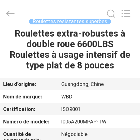
Guangzhou
Ylcaster
Metal
Co.,
Ltd..
Roulettes résistantes superbes
All
Rights
Roulettes extra-robustes à
MAISON
Reserved.
double roue 6600LBS
PRODUITS
Roulettes à usage intensif de
type plat de 8 pouces
VIDÉOS
Lieu d'origine:
Guangdong, Chine
AU
Nom de marque:
WBD
SUJET
Certification:
ISO9001
DE
Numéro de modèle:
I005A200MPAP-TW
NOUS
Quantité de
Négociable