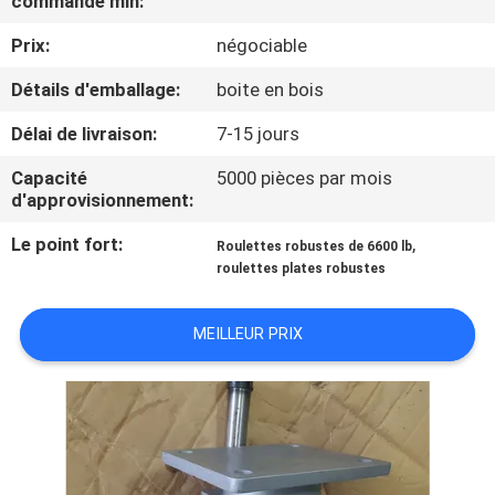
commande min:
VISITE
Prix:
négociable
D'USINE
Détails d'emballage:
boite en bois
CONTRÔLE
Délai de livraison:
7-15 jours
DE
Capacité
5000 pièces par mois
QUALITÉ
d'approvisionnement:
Le point fort:
,
Roulettes robustes de 6600 lb
CONTACTEZ-
roulettes plates robustes
NOUS
MEILLEUR PRIX
DEMANDEZ
UNE
CITATION