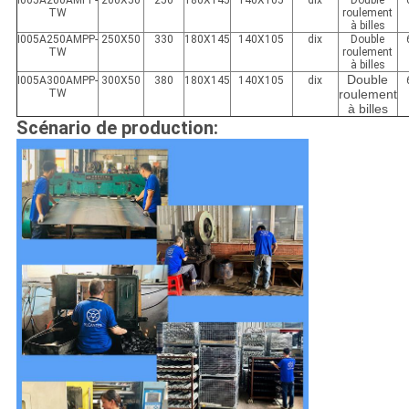
I005A200
AMP
P-
200X50
250
180X145
140X105
dix
Double
TW
roulement
à billes
I005A250
AMP
P-
250X50
330
180X145
140X105
dix
Double
TW
roulement
à billes
Double
I005A300
AMP
P-
300X50
380
180X145
140X105
dix
TW
roulement
à billes
Scénario de production
: