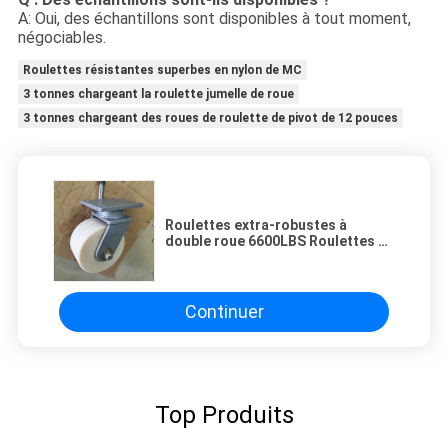
A: Oui, des échantillons sont disponibles à tout moment,
négociables.
Roulettes résistantes superbes en nylon de MC
3 tonnes chargeant la roulette jumelle de roue
3 tonnes chargeant des roues de roulette de pivot de 12 pouces
Roulettes extra-robustes à
double roue 6600LBS Roulettes à
usage intensif de type plat de 8
pouces
Continuer
Top Produits