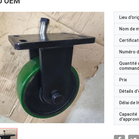
U OEM
Lieu d'ori
Nom de 
Certificat
Numéro d
Quantité 
command
Prix
Détails d
Délai de l
Capacité
d'approv