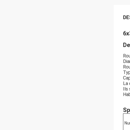
DE
6x
De
Rou
Dia
Rou
Typ
Cap
La 
Ils
Hab
Sp
Nu