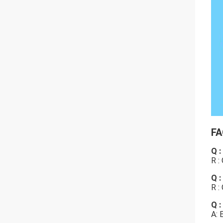
FA
Q :
R : 
Q :
R :
Q :
A: 