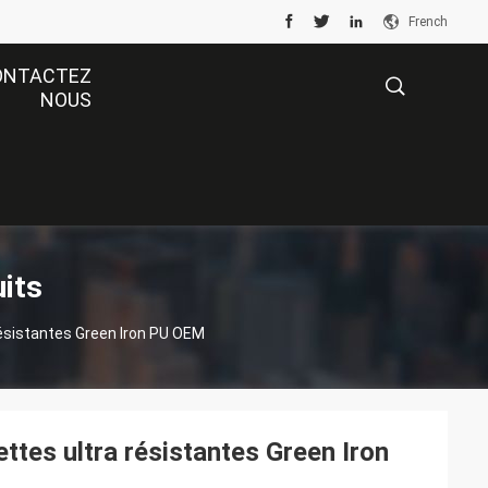
French
ONTACTEZ
NOUS
描
述
its
résistantes Green Iron PU OEM
ttes ultra résistantes Green Iron