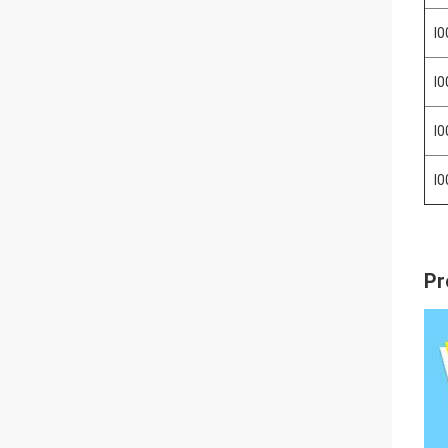
I
I
I
I
Pr