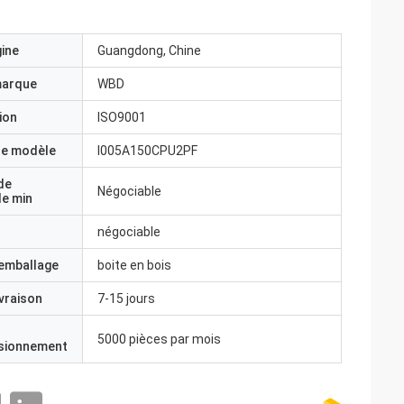
gine
Guangdong, Chine
marque
WBD
ion
ISO9001
e modèle
I005A150CPU2PF
de
Négociable
e min
négociable
'emballage
boite en bois
ivraison
7-15 jours
5000 pièces par mois
isionnement