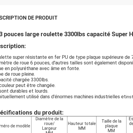
SCRIPTION DE PRODUIT
3 pouces large roulette 3300lbs capacité Super 
scription:
lette super résistante en fer PU de type plaque supérieure de 
mètre de roue 6 pouces, d'autres tailles sont également disponi
e en polyuréthane avec âme en fonte.
e de roue pleine.
acité chargée 3300lbs.
couleur peut être changée.
 sont durables et lourds.
ituellement utilisé dans d'énormes machines industrielles et
ins
écifications du produit:
Diamètre de la
E
Taille de la
roue/
Hauteur totale
de
méro de modèle
plaque
Largeur
MM
MM