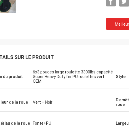
Meilleur
TAILS SUR LE PRODUIT
6x3 pouces large roulette 3300lbs capacité
 du produit
Super Heavy Duty fer PU roulettes vert
Style
OEM
Diamèt
leur de la roue
Vert + Noir
roue
ériau de la roue
Fonte+PU
Largeu