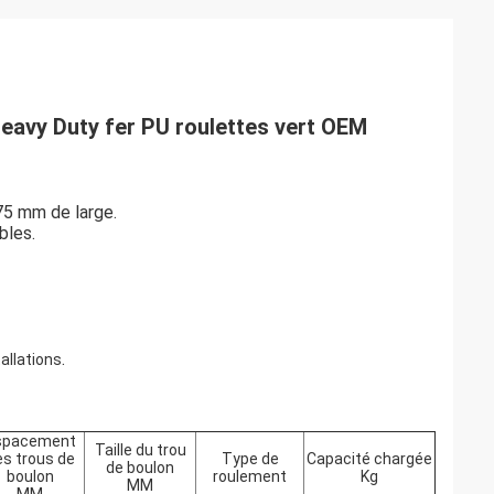
Heavy Duty fer PU roulettes vert OEM
75 mm de large.
bles.
.
tallations
spacement
Taille du trou
s trous de
Type de
Capacité chargée
de boulon
boulon
roulement
Kg
MM