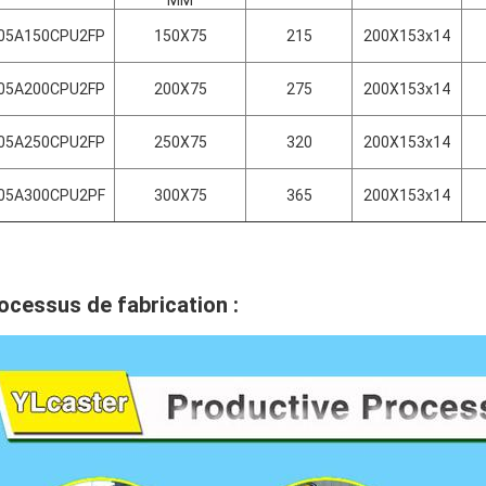
MM
005A150
CPU2
FP
150X75
215
200X153x14
005A200
CPU2
FP
200X75
275
200X153x14
005A250
CPU2
FP
250X75
320
200X153x14
005A300CPU2PF
300X75
365
200X153x14
ocessus de fabrication :