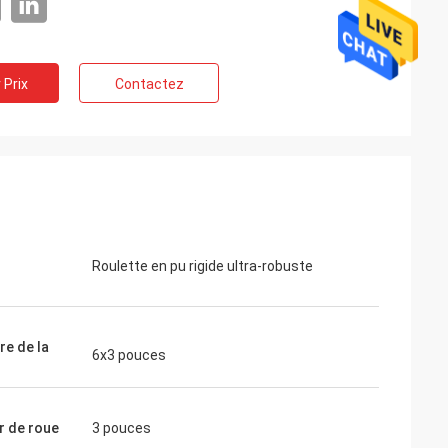
 Prix
Contactez
Roulette en pu rigide ultra-robuste
re de la
6x3 pouces
r de roue
3 pouces