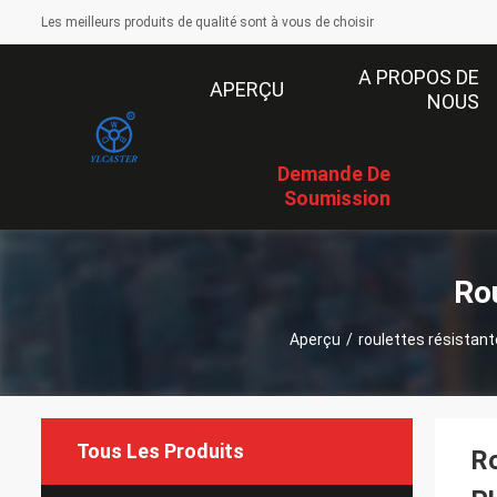
Les meilleurs produits de qualité sont à vous de choisir
A PROPOS DE
APERÇU
NOUS
Demande De
Soumission
Ro
Aperçu
/
roulettes résistan
Tous Les Produits
Ro