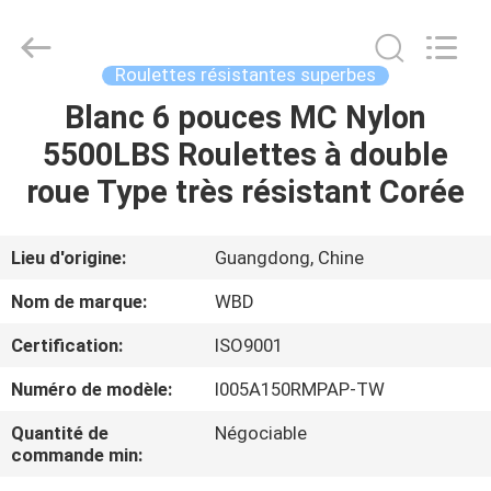
Guangzhou
Ylcaster
Metal
Co.,
Ltd..
Roulettes résistantes superbes
All
Rights
Blanc 6 pouces MC Nylon
MAISON
Reserved.
5500LBS Roulettes à double
PRODUITS
roue Type très résistant Corée
VIDÉOS
Lieu d'origine:
Guangdong, Chine
Nom de marque:
WBD
AU
Certification:
ISO9001
SUJET
Numéro de modèle:
I005A150RMPAP-TW
DE
NOUS
Quantité de
Négociable
commande min: