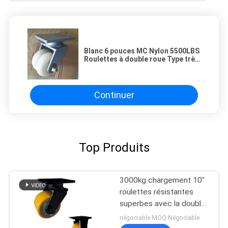
Blanc 6 pouces MC Nylon 5500LBS
Roulettes à double roue Type très
résistant Corée
Continuer
Top Produits
3000kg chargement 10"
roulettes résistantes
superbes avec la double
roue
négociable MOQ:Négociable