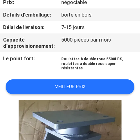
Prix:
négociable
VISITE
D'USINE
Détails d'emballage:
boite en bois
Délai de livraison:
7-15 jours
CONTRÔLE
Capacité
5000 pièces par mois
DE
d'approvisionnement:
QUALITÉ
Le point fort:
,
Roulettes à double roue 5500LBS
roulettes à double roue super
résistantes
CONTACTEZ-
NOUS
MEILLEUR PRIX
DEMANDEZ
UNE
CITATION