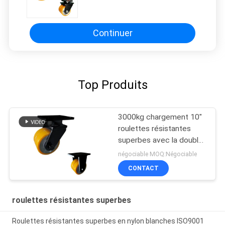
acier de roulettes résistantes
superbes oranges pivotantes
larges de roue
Continuer
Top Produits
3000kg chargement 10"
roulettes résistantes
superbes avec la double
roue
négociable MOQ:Négociable
CONTACT
roulettes résistantes superbes
Roulettes résistantes superbes en nylon blanches ISO9001