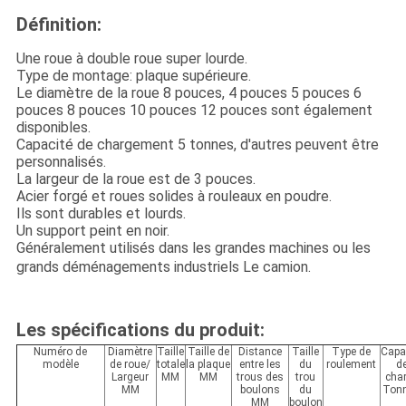
Définition:
Une roue à double roue super lourde.
Type de montage: plaque supérieure.
Le diamètre de la roue 8 pouces, 4 pouces 5 pouces 6
pouces 8 pouces 10 pouces 12 pouces sont également
disponibles.
Capacité de chargement 5 tonnes, d'autres peuvent être
personnalisés.
La largeur de la roue est de 3 pouces.
Acier forgé et roues solides à rouleaux en poudre.
Ils sont durables et lourds.
Un support peint en noir.
Généralement utilisés dans les grandes machines ou les
grands déménagements industriels
Le camion.
Les spécifications du produit:
Numéro de
Diamètre
Taille
Taille de
Distance
Taille
Type de
Capa
modèle
de roue/
totale
la plaque
entre les
du
roulement
d
Largeur
MM
MM
trous des
trou
cha
MM
boulons
du
Ton
MM
boulon