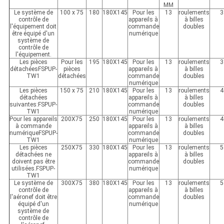
MM
Le système de
100 x 75
180
180X145
Pour les
13
roulements
3
contrôle de
appareils à
à billes
l'équipement doit
commande
doubles
être équipé d'un
numérique
système de
contrôle de
l'équipement.
Les pièces
Pour les
195
180X145
Pour les
13
roulements
3
détachées
FSPU
P-
pièces
appareils à
à billes
TW1
détachées
commande
doubles
numérique
Les pièces
150 x 75
210
180X145
Pour les
13
roulements
4
détachées
appareils à
à billes
suivantes:
FSPU
P-
commande
doubles
TW1
numérique
Pour les appareils
200X75
250
180X145
Pour les
13
roulements
4
à commande
appareils à
à billes
numérique
FSPU
P-
commande
doubles
TW1
numérique
Les pièces
250X75
330
180X145
Pour les
13
roulements
5
détachées ne
appareils à
à billes
doivent pas être
commande
doubles
utilisées.
FSPU
P-
numérique
TW1
Le système de
300X
75
380
180X145
Pour les
13
roulements
5
contrôle de
appareils à
à billes
l'aéronef doit être
commande
doubles
équipé d'un
numérique
système de
contrôle de