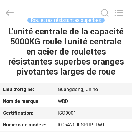
Guangzhou
Ylcaster
Metal
Co.,
Ltd..
Roulettes résistantes superbes
All
Rights
L'unité centrale de la capacité
MAISON
Reserved.
5000KG roule l'unité centrale
PRODUITS
en acier de roulettes
résistantes superbes oranges
VIDÉOS
pivotantes larges de roue
AU
Lieu d'origine:
Guangdong, Chine
SUJET
Nom de marque:
WBD
DE
Certification:
ISO9001
NOUS
Numéro de modèle:
I005A200FSPUP-TW1