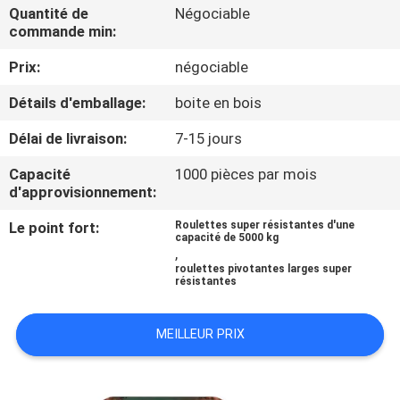
VISITE
Quantité de
Négociable
commande min:
D'USINE
Prix:
négociable
CONTRÔLE
Détails d'emballage:
boite en bois
DE
Délai de livraison:
7-15 jours
QUALITÉ
Capacité
1000 pièces par mois
d'approvisionnement:
CONTACTEZ-
Le point fort:
Roulettes super résistantes d'une
capacité de 5000 kg
NOUS
,
roulettes pivotantes larges super
résistantes
DEMANDEZ
UNE
MEILLEUR PRIX
CITATION