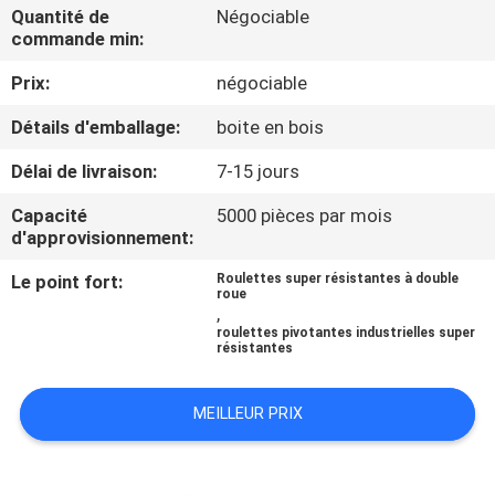
VISITE
Quantité de
Négociable
commande min:
D'USINE
Prix:
négociable
CONTRÔLE
Détails d'emballage:
boite en bois
DE
Délai de livraison:
7-15 jours
QUALITÉ
Capacité
5000 pièces par mois
d'approvisionnement:
CONTACTEZ-
Le point fort:
Roulettes super résistantes à double
roue
NOUS
,
roulettes pivotantes industrielles super
résistantes
DEMANDEZ
UNE
MEILLEUR PRIX
CITATION