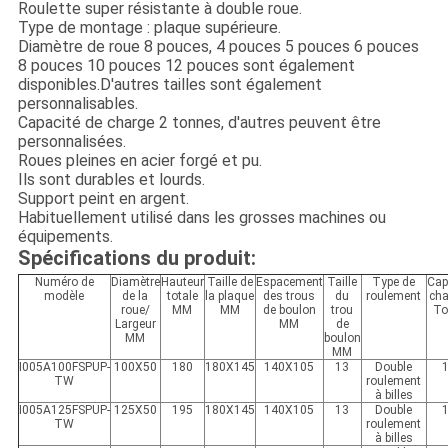
Roulette super résistante à double roue.
Type de montage : plaque supérieure.
Diamètre de roue 8 pouces, 4 pouces 5 pouces 6 pouces
8 pouces 10 pouces 12 pouces sont également
disponibles.D'autres tailles sont également
personnalisables.
Capacité de charge 2 tonnes, d'autres peuvent être
personnalisées.
Roues pleines en acier forgé et pu.
Ils sont durables et lourds.
Support peint en argent.
Habituellement utilisé dans les grosses machines ou
équipements.
Spécifications du produit:
Numéro de
Diamètre
Hauteur
Taille de
Espacement
Taille
Type de
Cap
modèle
de la
totale
la plaque
des trous
du
roulement
cha
roue/
MM
MM
de boulon
trou
To
Largeur
MM
de
MM
boulon
MM
I005A100FSPUP-
100X50
180
180X145
140X105
13
Double
1
TW
roulement
à billes
I005A125
FSPU
P-
125X50
195
180X145
140X105
13
Double
1
TW
roulement
à billes