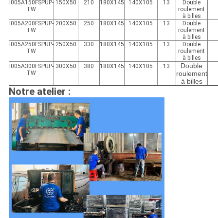
I005A150
FSPU
P-
150X50
210
180X145
140X105
13
Double
TW
roulement
à billes
I005A200
FSPU
P-
200X50
250
180X145
140X105
13
Double
TW
roulement
à billes
I005A250
FSPU
P-
250X50
330
180X145
140X105
13
Double
TW
roulement
à billes
Double
I005A300FSPUP-
300X50
380
180X145
140X105
13
TW
roulement
à billes
Notre atelier :