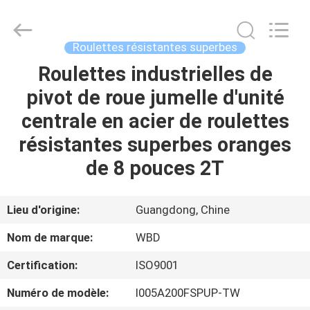
Guangzhou
Ylcaster
Metal
Co.,
Ltd..
Roulettes résistantes superbes
All
Rights
Roulettes industrielles de
MAISON
Reserved.
pivot de roue jumelle d'unité
PRODUITS
centrale en acier de roulettes
résistantes superbes oranges
VIDÉOS
de 8 pouces 2T
AU
Lieu d'origine:
Guangdong, Chine
SUJET
Nom de marque:
WBD
DE
Certification:
ISO9001
NOUS
Numéro de modèle:
I005A200FSPUP-TW