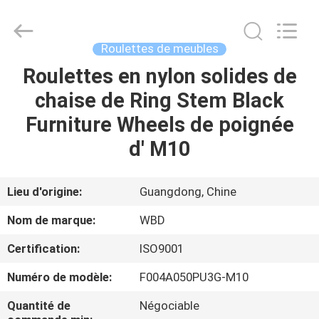
Guangzhou
Ylcaster
Metal
Co.,
Ltd..
Roulettes de meubles
All
Rights
Roulettes en nylon solides de
MAISON
Reserved.
chaise de Ring Stem Black
PRODUITS
Furniture Wheels de poignée
d' M10
VIDÉOS
Lieu d'origine:
Guangdong, Chine
AU
Nom de marque:
WBD
SUJET
Certification:
ISO9001
DE
Numéro de modèle:
F004A050PU3G-M10
NOUS
Quantité de
Négociable