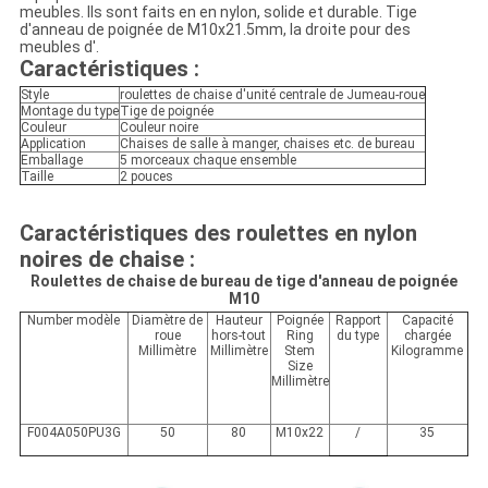
meubles. Ils sont faits en en nylon, solide et durable. Tige
d'anneau de poignée de M10x21.5mm, la droite pour des
meubles d'.
Caractéristiques :
Style
roulettes de chaise d'unité centrale de Jumeau-roue
Montage du type
Tige de poignée
Couleur
Couleur noire
Application
Chaises de salle à manger, chaises etc. de bureau
Emballage
5 morceaux chaque ensemble
Taille
2 pouces
Caractéristiques des roulettes en nylon
noires de chaise :
Roulettes de chaise de bureau de tige d'anneau de poignée
M10
Number modèle
Diamètre de
Hauteur
Poignée
Rapport
Capacité
roue
hors-tout
Ring
du type
chargée
Millimètre
Millimètre
Stem
Kilogramme
Size
Millimètre
F004A050PU3G
50
80
M10x22
/
35