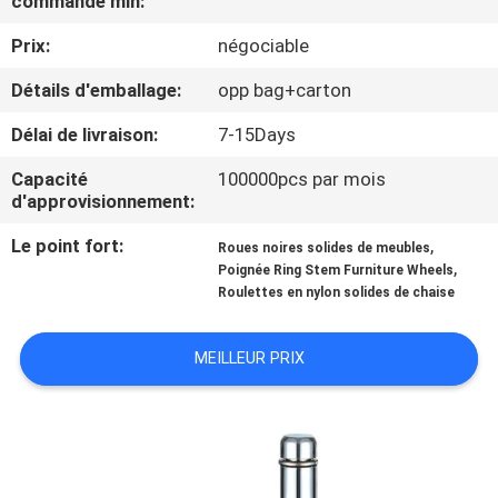
commande min:
VISITE
Prix:
négociable
D'USINE
Détails d'emballage:
opp bag+carton
CONTRÔLE
Délai de livraison:
7-15Days
DE
Capacité
100000pcs par mois
QUALITÉ
d'approvisionnement:
Le point fort:
,
Roues noires solides de meubles
CONTACTEZ-
,
Poignée Ring Stem Furniture Wheels
Roulettes en nylon solides de chaise
NOUS
MEILLEUR PRIX
DEMANDEZ
UNE
CITATION