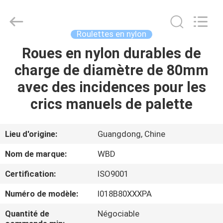
Guangzhou
Ylcaster
Metal
Co.,
Ltd..
Roulettes en nylon
All
Rights
Roues en nylon durables de
MAISON
Reserved.
charge de diamètre de 80mm
PRODUITS
avec des incidences pour les
crics manuels de palette
VIDÉOS
Lieu d'origine:
Guangdong, Chine
AU
Nom de marque:
WBD
SUJET
Certification:
ISO9001
DE
Numéro de modèle:
I018B80XXXPA
NOUS
Quantité de
Négociable