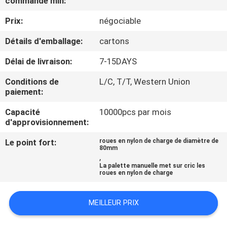
commande min:
VISITE
Prix:
négociable
D'USINE
Détails d'emballage:
cartons
CONTRÔLE
Délai de livraison:
7-15DAYS
DE
Conditions de
L/C, T/T, Western Union
QUALITÉ
paiement:
Capacité
10000pcs par mois
CONTACTEZ-
d'approvisionnement:
NOUS
Le point fort:
roues en nylon de charge de diamètre de
80mm
,
La palette manuelle met sur cric les
DEMANDEZ
roues en nylon de charge
UNE
MEILLEUR PRIX
CITATION