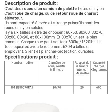
Description de produit :
C'est des
roues d'un camion de palette
faites en nylon.
C'est
roue de charge
, ou
de retour roue de chariot
élévateur
.
Ils sont capacité élevée et stronge puisqu'ils sont les
roues en nylon solides.
Il y a six tailles à être de choosen : 80x50, 80x60, 80x70,
80x80, 80x90, et 80x100mm. Et 80x70 un est le plus
commun. Chaque roue peut soutenir 600kg/1320lbs. Ils
tous equipted avec le roulement 6204 à billes en
employant. Slient et plancher-protection, durables.
Spécifications produit :
Number modèle
Diamètre de
Rapport du
Capacité
roue/Wideth
diamètre
chargée
Millimètre
intérieur
Kilogramme
Millimètre
I018B80070PA1
80x70
20
600