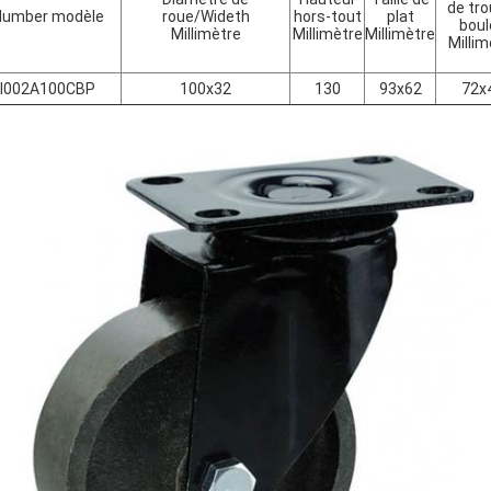
de tro
Number modèle
roue/Wideth
hors-tout
plat
boul
Millimètre
Millimètre
Millimètre
Millim
I002A100CBP
100x32
130
93x62
72x