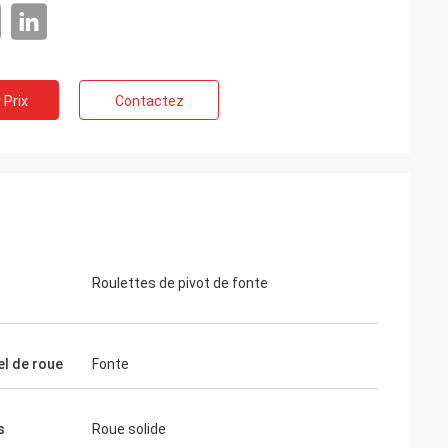
 Prix
Contactez
Roulettes de pivot de fonte
el de roue
Fonte
s
Roue solide