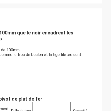
 100mm que le noir encadrent les
s
at de 100mm.
 comme le trou de boulon et la tige filetée sont
.
ivot de plat de fer
ement
Taille de trou
Capacité