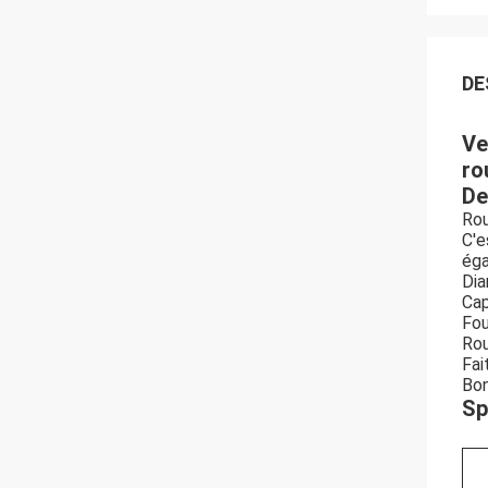
DE
Ve
ro
De
Rou
C'e
éga
Dia
Cap
Fou
Rou
Fai
Bon
Sp