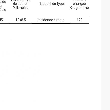
u de
de boulon
Rapport du type
chargée
on
Millimètre
Kilogramme
ètre
45
12x8.5
Incidence simple
120