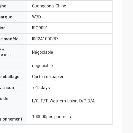
gine
Guangdong, Chine
marque
WBD
ion
ISO9001
e modèle
I002A100CBP
de
Négociable
e min
négociable
'emballage
Carton de papier
ivraison
7-15days
s de
L/C, T/T, Western Union, D/P, D/A,
100000pcs par mois
isionnement