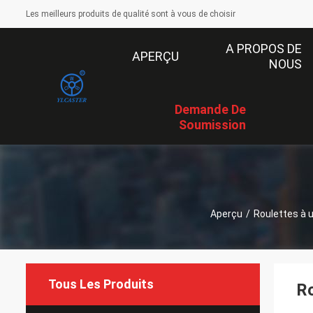
Les meilleurs produits de qualité sont à vous de choisir
A PROPOS DE
APERÇU
NOUS
Demande De
Soumission
Aperçu
/
Roulettes à
Tous Les Produits
Ro