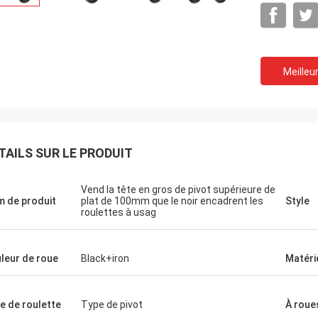
Meilleur
TAILS SUR LE PRODUIT
Vend la tête en gros de pivot supérieure de
 de produit
plat de 100mm que le noir encadrent les
Style
roulettes à usag
leur de roue
Black+iron
Matéri
e de roulette
Type de pivot
À roue