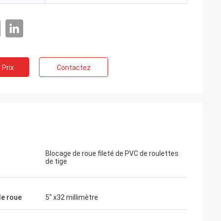
 Prix
Contactez
Blocage de roue fileté de PVC de roulettes
de tige
de roue
5" x32 millimètre