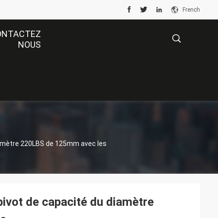
French
ONTACTEZ
NOUS
描
述
 diamètre 220LBS de 125mm avec les
 pivot de capacité du diamètre