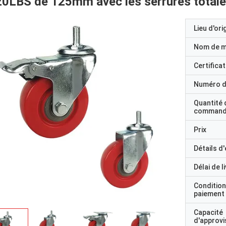
0LBS de 125mm avec les serrures total
Lieu d'ori
Nom de 
Certificat
Numéro d
Quantité 
command
Prix
Détails d
Délai de l
Condition
paiement
Capacité
d'approv