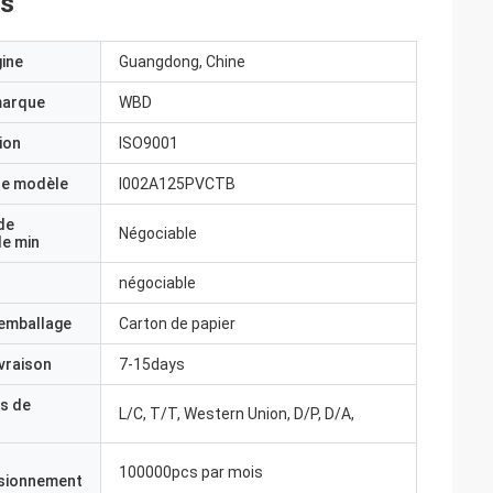
es
gine
Guangdong, Chine
marque
WBD
ion
ISO9001
e modèle
I002A125PVCTB
de
Négociable
e min
négociable
'emballage
Carton de papier
ivraison
7-15days
s de
L/C, T/T, Western Union, D/P, D/A,
100000pcs par mois
isionnement