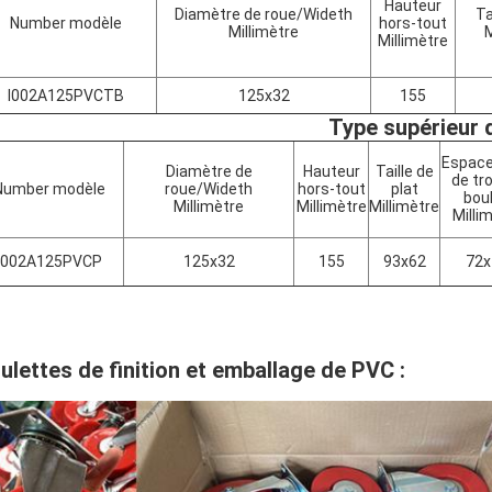
Hauteur
Diamètre de roue/Wideth
Ta
Number modèle
hors-tout
Millimètre
M
Millimètre
I002A125PVCTB
125x32
155
Type supérieur 
Espac
Diamètre de
Hauteur
Taille de
de tr
Number modèle
roue/Wideth
hors-tout
plat
bou
Millimètre
Millimètre
Millimètre
Milli
I002A125PVCP
125x32
155
93x62
72x
ulettes de finition et emballage de PVC :