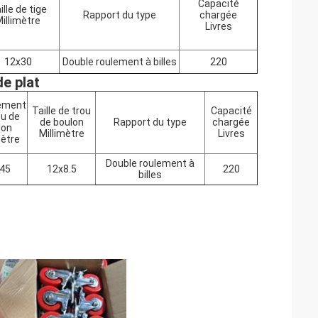
Capacité
ille de tige
Rapport du type
chargée
illimètre
Livres
12x30
Double roulement à billes
220
de plat
ement
Taille de trou
Capacité
ou de
de boulon
Rapport du type
chargée
lon
Millimètre
Livres
mètre
Double
roulement à
45
12x8.5
220
billes