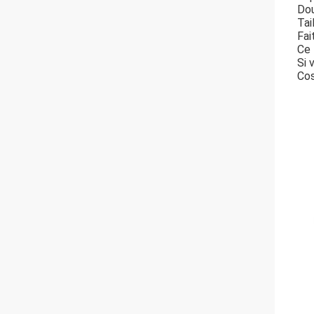
Dou
Tai
Fai
Ce 
Si 
Cos