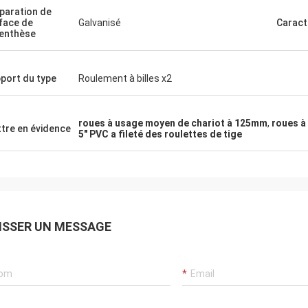
paration de
face de
Galvanisé
Caract
enthèse
port du type
Roulement à billes x2
roues à usage moyen de chariot à 125mm
,
roues à
tre en évidence
5" PVC a fileté des roulettes de tige
ISSER UN MESSAGE