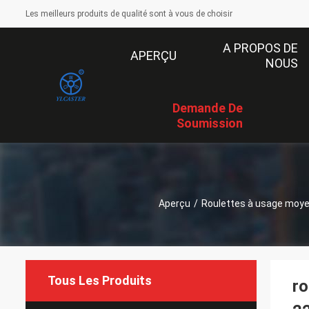
Les meilleurs produits de qualité sont à vous de choisir
A PROPOS DE
APERÇU
NOUS
Demande De
Soumission
Aperçu
/
Roulettes à usage moy
Tous Les Produits
ro