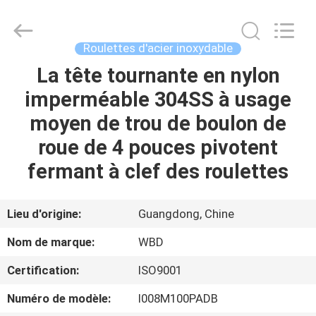
Guangzhou
Ylcaster
Metal
Co.,
Ltd..
Roulettes d'acier inoxydable
All
Rights
La tête tournante en nylon
MAISON
Reserved.
imperméable 304SS à usage
PRODUITS
moyen de trou de boulon de
roue de 4 pouces pivotent
VIDÉOS
fermant à clef des roulettes
AU
Lieu d'origine:
Guangdong, Chine
SUJET
Nom de marque:
WBD
DE
Certification:
ISO9001
NOUS
Numéro de modèle:
I008M100PADB