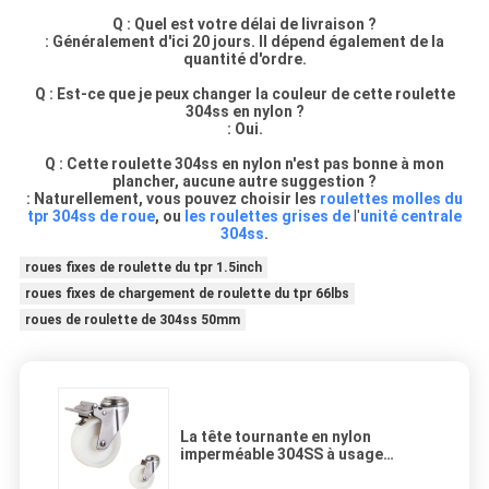
Q : Quel est votre délai de livraison ?
: Généralement d'ici 20 jours. Il dépend également de la
quantité d'ordre.
Q : Est-ce que je peux changer la couleur de cette roulette
304ss en nylon ?
: Oui.
Q : Cette roulette 304ss en nylon n'est pas bonne à mon
plancher, aucune autre suggestion ?
: Naturellement, vous pouvez choisir les
roulettes molles du
tpr 304ss de roue
, ou
les roulettes grises de
l'
unité centrale
304ss
.
roues fixes de roulette du tpr 1.5inch
roues fixes de chargement de roulette du tpr 66lbs
roues de roulette de 304ss 50mm
La tête tournante en nylon
imperméable 304SS à usage
moyen de trou de boulon de roue
de 4 pouces pivotent fermant à