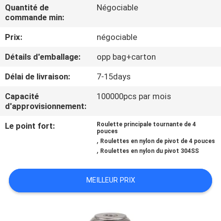
VISITE
Quantité de
Négociable
commande min:
D'USINE
Prix:
négociable
CONTRÔLE
Détails d'emballage:
opp bag+carton
DE
Délai de livraison:
7-15days
QUALITÉ
Capacité
100000pcs par mois
d'approvisionnement:
CONTACTEZ-
Le point fort:
Roulette principale tournante de 4
pouces
NOUS
,
Roulettes en nylon de pivot de 4 pouces
,
Roulettes en nylon du pivot 304SS
DEMANDEZ
MEILLEUR PRIX
UNE
CITATION