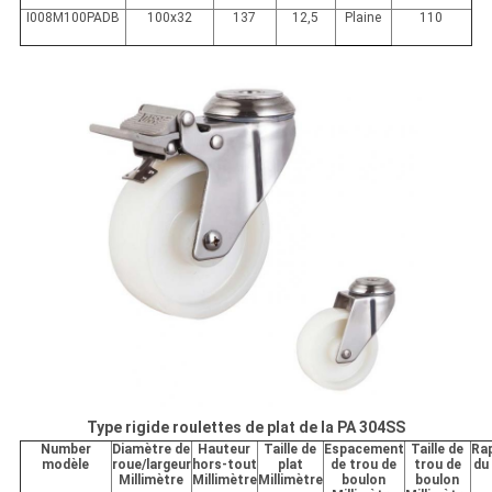
I008M100PADB
100x32
137
12,5
Plaine
110
Type rigide roulettes de plat de la PA 304SS
Number
Diamètre de
Hauteur
Taille de
Espacement
Taille de
Ra
modèle
roue/largeur
hors-tout
plat
de trou de
trou de
du
Millimètre
Millimètre
Millimètre
boulon
boulon