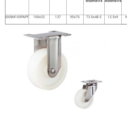
Millimètre
Millimètre
I008M100PAPF
100x32
137
95x70
73.5x48.5
12.5x9