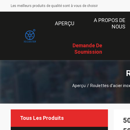
Les meilleurs produits de qualité sont à vous de choisir
A PROPOS DE
APERÇU
NOUS
Demande De
Soumission
R
Aperçu
/
Roulettes d'acier ino
Tous Les Produits
50