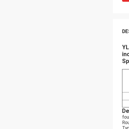
DE
YL
in
Sp
De
fou
Rou
Typ