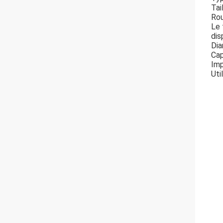
Tai
Rou
Le 
dis
Dia
Cap
Imp
Uti