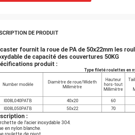
SCRIPTION DE PRODUIT
caster fournit la roue de PA de 50x22mm les roule
oxydable de capacité des couvertures 50KG
écifications produit :
Type fileté roulettes en n
Hauteur
Tail
Diamètre de roue/Wideth
Number modèle
hors-tout
Millimètre
Millimètre
M
I008L040PATB
40x20
60
I008L050PATB
50x22
70
scription :
rchette de l'acier inoxydable 304.
e en nylon blanche.
e roulette de pivot.