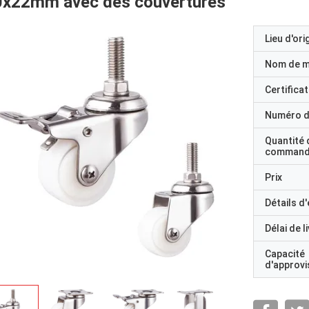
0x22mm avec des couvertures
Lieu d'ori
Nom de 
Certificat
Numéro d
Quantité 
command
Prix
Détails d
Délai de l
Capacité
d'approv