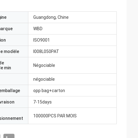
gine
Guangdong, Chine
marque
WBD
ion
ISO9001
e modèle
I008L050PAT
de
Négociable
e min
négociable
'emballage
opp bag+carton
ivraison
7-15days
100000PCS PAR MOIS
isionnement