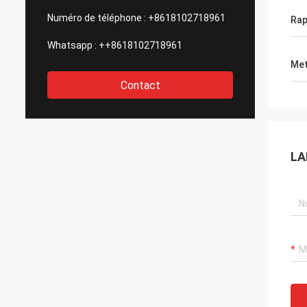
Numéro de téléphone :
+8618102718961
Rap
Whatsapp :
++8618102718961
Met
Contact
LA