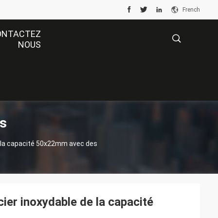
French
ONTACTEZ
NOUS
描
ts
述
de la capacité 50x22mm avec des
cier inoxydable de la capacité