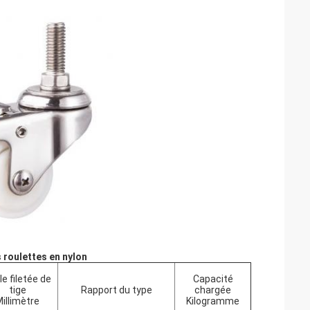
s roulettes en nylon
lle
filetée
de
Capacité
tige
Rapport du type
chargée
illimètre
Kilogramme