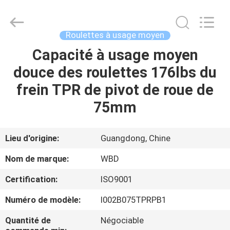
Guangzhou
Ylcaster
Metal
Co.,
Ltd..
Roulettes à usage moyen
All
Rights
Capacité à usage moyen
MAISON
Reserved.
douce des roulettes 176lbs du
PRODUITS
frein TPR de pivot de roue de
75mm
VIDÉOS
Lieu d'origine:
Guangdong, Chine
AU
Nom de marque:
WBD
SUJET
Certification:
ISO9001
DE
Numéro de modèle:
I002B075TPRPB1
NOUS
Quantité de
Négociable