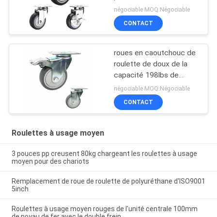
négociable MOQ:Négociable
CONTACT
roues en caoutchouc de
roulette de doux de la
capacité 198lbs de
100mm avec des
négociable MOQ:Négociable
couvertures
CONTACT
Roulettes à usage moyen
3 pouces pp creusent 80kg chargeant les roulettes à usage
moyen pour des chariots
Remplacement de roue de roulette de polyuréthane d'ISO9001
5inch
Roulettes à usage moyen rouges de l'unité centrale 100mm
de noyau de fer avec le double frein