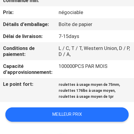
commande min:
VISITE
Prix:
négociable
D'USINE
Détails d'emballage:
Boîte de papier
CONTRÔLE
Délai de livraison:
7-15days
DE
Conditions de
L / C, T / T, Western Union, D / P,
QUALITÉ
paiement:
D / A,
Capacité
100000PCS PAR MOIS
CONTACTEZ-
d'approvisionnement:
NOUS
Le point fort:
,
roulettes à usage moyen de 75mm
,
roulettes 176lbs à usage moyen
roulettes à usage moyen de tpr
DEMANDEZ
UNE
MEILLEUR PRIX
CITATION