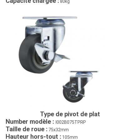
Capacité chargée :
80kg
Type de pivot de plat
Number modèle :
I002B075TPRP
Taille de roue :
75x32mm
Hauteur hors-tout :
105mm