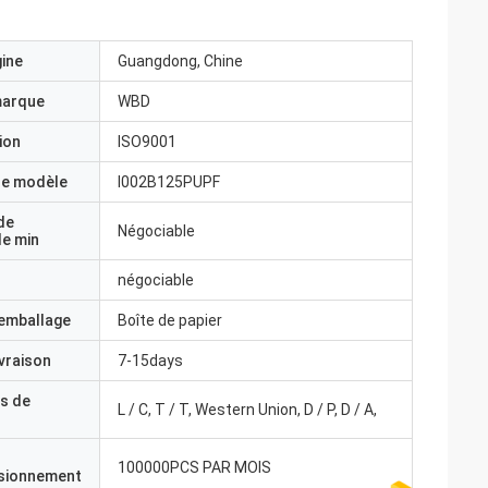
gine
Guangdong, Chine
marque
WBD
ion
ISO9001
e modèle
I002B125PUPF
de
Négociable
e min
négociable
'emballage
Boîte de papier
ivraison
7-15days
s de
L / C, T / T, Western Union, D / P, D / A,
100000PCS PAR MOIS
isionnement