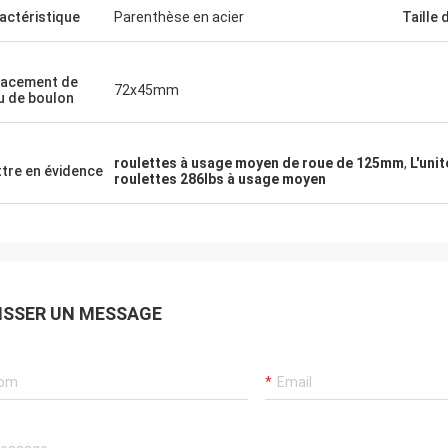
actéristique
Parenthèse en acier
Taille 
acement de
72x45mm
u de boulon
roulettes à usage moyen de roue de 125mm
,
L'uni
tre en évidence
roulettes 286lbs à usage moyen
ISSER UN MESSAGE