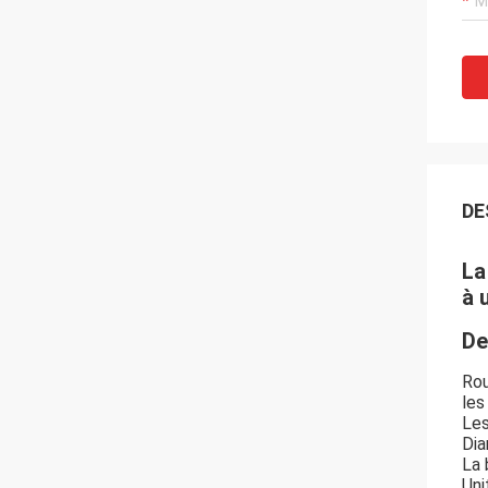
DE
La
à 
De
Rou
les
Les
Dia
La 
Uni