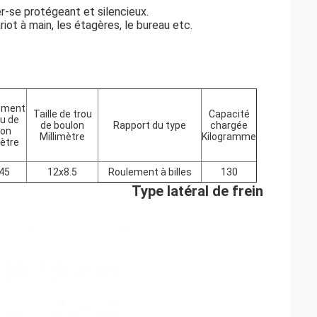
r-se protégeant et silencieux.
ot à main, les étagères, le bureau etc.
ement
Taille de trou
Capacité
ou de
de boulon
Rapport du type
chargée
lon
Millimètre
Kilogramme
mètre
45
12x8.5
Roulement à billes
130
Type latéral de frein