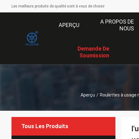
Les meilleurs produits de qualité sont à vous de choisir
A PROPOS DE
APERÇU
NOUS
Demande De
Soumission
Aperçu
/
Roulettes à usage
Tous Les Produits
l'