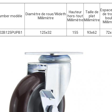
Espac
Hauteur
Taille de
Diamètre de roue/Wideth
de tr
umber modèle
hors-tout
plat
Millimètre
bou
Millimètre
Millimètre
Milli
002B125PUPB1
125x32
155
93x62
72x