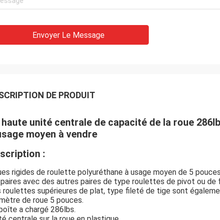
Envoyer Le Message
SCRIPTION DE PRODUIT
 haute unité centrale de capacité de la roue 286l
usage moyen à vendre
scription :
es rigides de roulette polyuréthane à usage moyen de 5 pouces d
 paires avec des autres paires de type roulettes de pivot ou de f
 roulettes supérieures de plat, type fileté de tige sont égaleme
mètre de roue 5 pouces.
boîte a chargé 286lbs.
té centrale sur la roue en plastique.