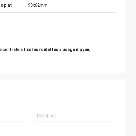
de plat
93x62mm
té centrale a fixé les roulettes à usage moyen
,