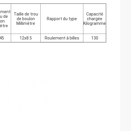
ement
Taille de trou
Capacité
ou de
de boulon
Rapport du type
chargée
lon
Millimètre
Kilogramme
mètre
45
12x8.5
Roulement à billes
130