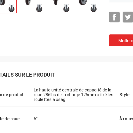
Meilleur
TAILS SUR LE PRODUIT
La haute unité centrale de capacité de la
 de produit
roue 286lbs de la charge 125mm a fixé les
Style
roulettes à usag
lle de roue
5"
À roue