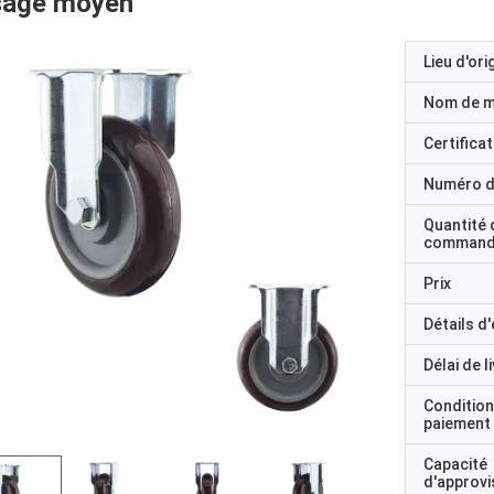
sage moyen
Lieu d'ori
Nom de 
Certificat
Numéro d
Quantité 
command
Prix
Détails d
Délai de l
Condition
paiement
Capacité
d'approv