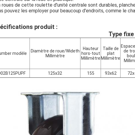
 roues de cette roulette d'unité centrale sont durables, planche
s pouvez les employer pour beaucoup d'endroits, comme le chari
écifications produit :
Type fixe
Espac
Hauteur
Taille de
Diamètre de roue/Wideth
de tr
umber modèle
hors-tout
plat
Millimètre
bou
Millimètre
Millimètre
Milli
002B125PUPF
125x32
155
93x62
72x