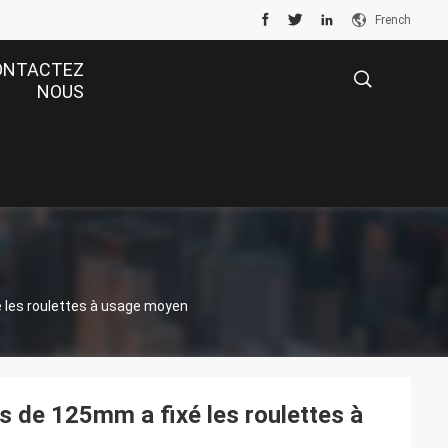
French
ONTACTEZ
NOUS
描
述
xé les roulettes à usage moyen
bs de 125mm a fixé les roulettes à