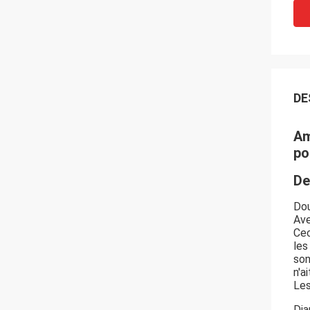
DE
Am
po
De
Dou
Ave
Cec
les
son
n'a
Les
Dia