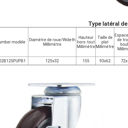
Type latéral de
Espac
Hauteur
Taille de
Diamètre de roue/Wideth
de tr
umber modèle
hors-tout
plat
Millimètre
bou
Millimètre
Millimètre
Milli
002B125PUPB1
125x32
155
93x62
72x