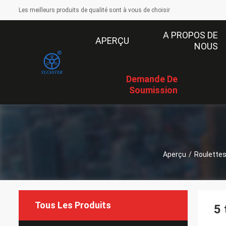
Les meilleurs produits de qualité sont à vous de choisir
A PROPOS DE
APERÇU
NOUS
Demande De
Soumission
Aperçu
/
Roulette
Tous Les Produits
5 