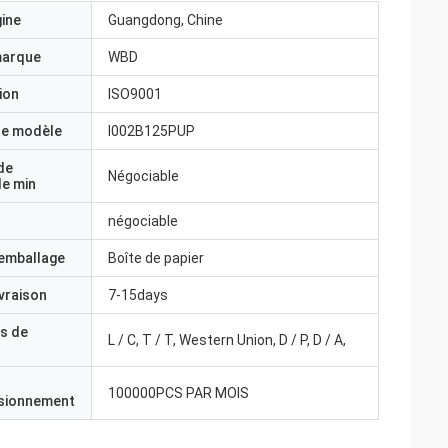
gine
Guangdong, Chine
marque
WBD
ion
ISO9001
e modèle
I002B125PUP
de
Négociable
e min
négociable
'emballage
Boîte de papier
ivraison
7-15days
s de
L / C, T / T, Western Union, D / P, D / A,
100000PCS PAR MOIS
isionnement