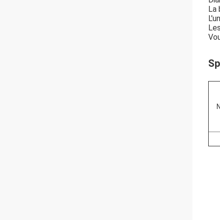
La 
L'u
Les
Vou
Sp