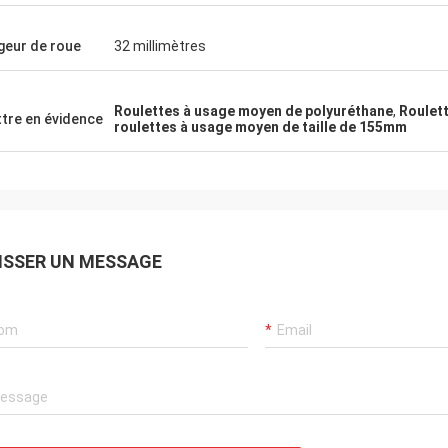
geur de roue
32 millimètres
Roulettes à usage moyen de polyuréthane
,
Roulet
tre en évidence
roulettes à usage moyen de taille de 155mm
ISSER UN MESSAGE