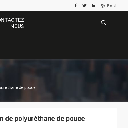
French
ONTACTEZ
NOUS
描
述
lyuréthane de pouce
m de polyuréthane de pouce