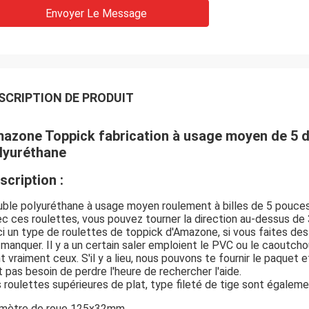
Envoyer Le Message
SCRIPTION DE PRODUIT
azone Toppick fabrication à usage moyen de 5 de
lyuréthane
scription :
ble polyuréthane à usage moyen roulement à billes de 5 pouces 
c ces roulettes, vous pouvez tourner la direction au-dessus de
i un type de roulettes de toppick d'Amazone, si vous faites des
 manquer. Il y a un certain saler emploient le PVC ou le caoutcho
t vraiment ceux. S'il y a lieu, nous pouvons te fournir le paquet 
it pas besoin de perdre l'heure de rechercher l'aide.
 roulettes supérieures de plat, type fileté de tige sont égaleme
mètre de roue 125x32mm.