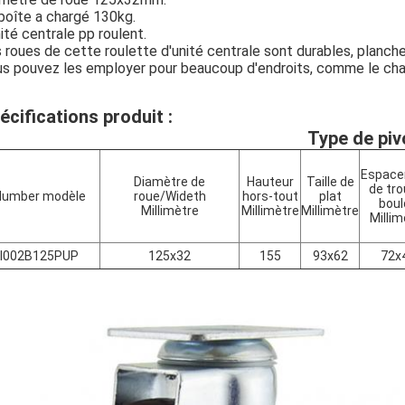
boîte a chargé 130kg.
nité centrale pp roulent.
 roues de cette roulette d'unité centrale sont durables, planche
s pouvez les employer pour beaucoup d'endroits, comme le chari
écifications produit :
Type de piv
Espac
Diamètre de
Hauteur
Taille de
de tro
Number modèle
roue/Wideth
hors-tout
plat
boul
Millimètre
Millimètre
Millimètre
Millim
I002B125PUP
125x32
155
93x62
72x