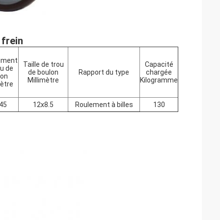
 frein
ement
Taille de trou
Capacité
ou de
de boulon
Rapport du type
chargée
lon
Millimètre
Kilogramme
mètre
45
12x8.5
Roulement à billes
130