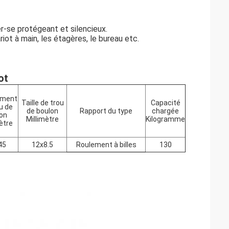
r-se protégeant et silencieux.
ot à main, les étagères, le bureau etc.
ot
ement
Taille de trou
Capacité
u de
de boulon
Rapport du type
chargée
on
Millimètre
Kilogramme
ètre
45
12x8.5
Roulement à billes
130