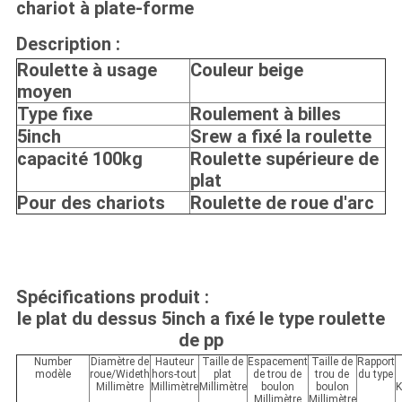
chariot à plate-forme
Description :
Roulette à usage
Couleur beige
moyen
Type fixe
Roulement à billes
5inch
Srew a fixé la roulette
capacité 100kg
Roulette supérieure de
plat
Pour des chariots
Roulette de roue d'arc
Spécifications produit :
le plat du dessus 5inch a fixé le type roulette
de pp
Number
Diamètre de
Hauteur
Taille de
Espacement
Taille de
Rapport
modèle
roue/Wideth
hors-tout
plat
de trou de
trou de
du type
Millimètre
Millimètre
Millimètre
boulon
boulon
K
Millimètre
Millimètre