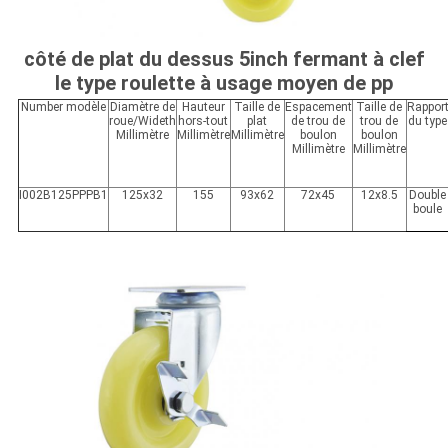
côté de plat du dessus 5inch fermant à clef
le type roulette à usage moyen de pp
Number modèle
Diamètre de
Hauteur
Taille de
Espacement
Taille de
Rappor
roue/Wideth
hors-tout
plat
de trou de
trou de
du type
Millimètre
Millimètre
Millimètre
boulon
boulon
Millimètre
Millimètre
I002B125PPPB1
125x32
155
93x62
72x45
12x8.5
Double
boule