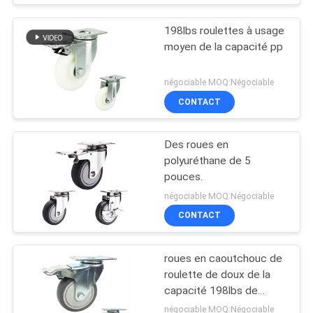
198lbs roulettes à usage
moyen de la capacité pp
négociable MOQ:Négociable
CONTACT
Des roues en
polyuréthane de 5
pouces.
négociable MOQ:Négociable
CONTACT
roues en caoutchouc de
roulette de doux de la
capacité 198lbs de
100mm avec des
négociable MOQ:Négociable