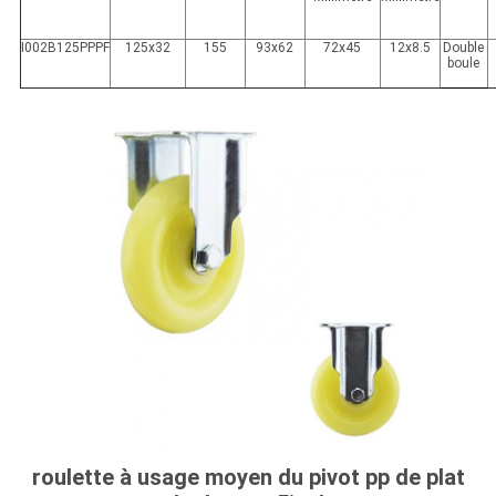
I002B125PPPF
125x32
155
93x62
72x45
12x8.5
Double
boule
roulette à usage moyen du pivot pp de plat