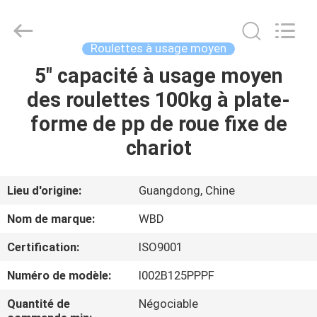
Guangzhou
Ylcaster
Metal
Co.,
Ltd..
Roulettes à usage moyen
All
Rights
5" capacité à usage moyen
MAISON
Reserved.
des roulettes 100kg à plate-
PRODUITS
forme de pp de roue fixe de
chariot
VIDÉOS
Lieu d'origine:
Guangdong, Chine
AU
Nom de marque:
WBD
SUJET
Certification:
ISO9001
DE
Numéro de modèle:
I002B125PPPF
NOUS
Quantité de
Négociable