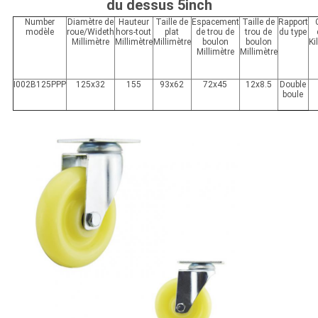
du dessus 5inch
Number
Diamètre de
Hauteur
Taille de
Espacement
Taille de
Rapport
modèle
roue/Wideth
hors-tout
plat
de trou de
trou de
du type
Millimètre
Millimètre
Millimètre
boulon
boulon
K
Millimètre
Millimètre
I002B125PPP
125x32
155
93x62
72x45
12x8.5
Double
boule