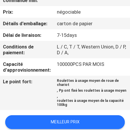
commande min:
VISITE
Prix:
négociable
D'USINE
Détails d'emballage:
carton de papier
CONTRÔLE
Délai de livraison:
7-15days
DE
Conditions de
L / C, T / T, Western Union, D / P,
QUALITÉ
paiement:
D / A,
Capacité
100000PCS PAR MOIS
CONTACTEZ-
d'approvisionnement:
NOUS
Le point fort:
Roulettes à usage moyen de roue de
chariot
,
Pp ont fixé les roulettes à usage moyen
,
DEMANDEZ
roulettes à usage moyen de la capacité
100kg
UNE
CITATION
MEILLEUR PRIX