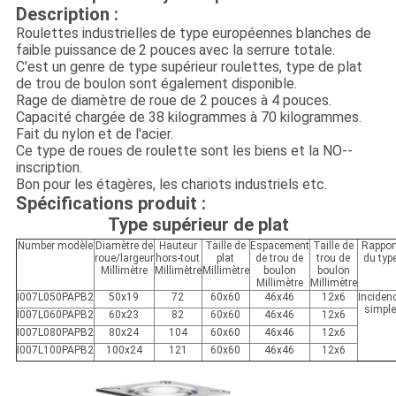
Description :
Roulettes industrielles
de type européennes blanches de
faible puissance
de
2 pouces
avec la serrure totale.
C'est un genre de type supérieur roulettes, type de plat
de trou de boulon sont également disponible.
Rage de diamètre de roue de 2 pouces à 4 pouces.
Capacité chargée de 38 kilogrammes à 70 kilogrammes.
Fait du nylon et de l'acier.
Ce type de roues de roulette sont les biens et la NO--
inscription.
Bon pour les étagères, les chariots industriels etc.
Spécifications produit :
Type supérieur de plat
Number modèle
Diamètre de
Hauteur
Taille de
Espacement
Taille de
Rappor
roue/largeur
hors-tout
plat
de trou de
trou de
du typ
Millimètre
Millimètre
Millimètre
boulon
boulon
Millimètre
Millimètre
I007L050PAPB2
50x19
72
60x60
46x46
12x6
Inciden
simpl
I007L060PAPB2
60x23
82
60x60
46x46
12x6
I007L080PAPB2
80x24
104
60x60
46x46
12x6
I007L100PAPB2
100x24
121
60x60
46x46
12x6