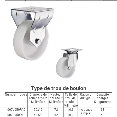
Type de trou de boulon
Number modèle
Diamètre de
Hauteur
Taille de
Rapport
Capacité
roue/largeur
hors-tout
trou de
du type
chargée
Millimètre
Millimètre
boulon
Kilogramme
Millimètre
I007L050PAD
50x19
72
10,3
Incidence
38
simple
I007L060PAD
60x23
82
10,3
50