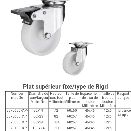
Plat supérieur fixe/type de Rigd
Number
Diamètre de
Hauteur
Taille de
Espacement
Taille de
Rapport
modèle
roue/largeur
hors-tout
plat
de trou de
trou de
du type
Millimètre
Millimètre
Millimètre
boulon
boulon
Millimètre
Millimètre
I007L050PAPF
50x19
72
60x60
46x46
12x6
Incidence
simple
I007L060PAPF
60x23
82
60x67
46x46
12x6
I007L080PAPF
80x24
104
60x67
46x46
12x6
I007L100PAPF
100x24
121
60x67
46x46
12x6