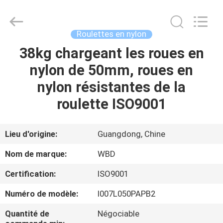
Guangzhou
Ylcaster
Metal
Co.,
Ltd..
Roulettes en nylon
All
Rights
38kg chargeant les roues en
MAISON
Reserved.
nylon de 50mm, roues en
PRODUITS
nylon résistantes de la
roulette ISO9001
VIDÉOS
Lieu d'origine:
Guangdong, Chine
AU
Nom de marque:
WBD
SUJET
Certification:
ISO9001
DE
Numéro de modèle:
I007L050PAPB2
NOUS
Quantité de
Négociable