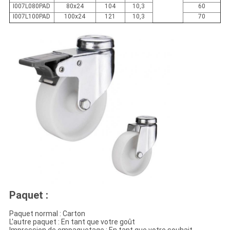
I007L080PAD
80x24
104
10,3
60
I007L100PAD
100x24
121
10,3
70
Paquet :
Paquet normal : Carton
L'autre paquet : En tant que votre goût