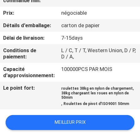
commande min:
VISITE
Prix:
négociable
D'USINE
Détails d'emballage:
carton de papier
CONTRÔLE
Délai de livraison:
7-15days
DE
Conditions de
L / C, T / T, Western Union, D / P,
QUALITÉ
paiement:
D / A,
Capacité
100000PCS PAR MOIS
CONTACTEZ-
d'approvisionnement:
NOUS
Le point fort:
,
roulettes 38kg en nylon de chargement
38kg chargeant les roues en nylon de
50mm
,
Roulettes de pivot d'ISO9001 50mm
DEMANDEZ
UNE
MEILLEUR PRIX
CITATION