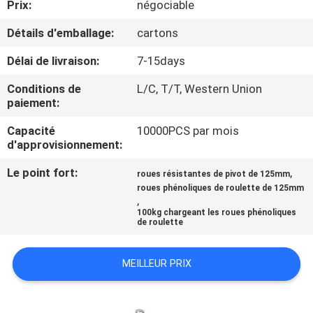
Prix:
négociable
VISITE
D'USINE
Détails d'emballage:
cartons
Délai de livraison:
7-15days
CONTRÔLE
Conditions de
L/C, T/T, Western Union
DE
paiement:
QUALITÉ
Capacité
10000PCS par mois
d'approvisionnement:
CONTACTEZ-
Le point fort:
,
roues résistantes de pivot de 125mm
roues phénoliques de roulette de 125mm
NOUS
,
100kg chargeant les roues phénoliques
de roulette
DEMANDEZ
UNE
MEILLEUR PRIX
CITATION