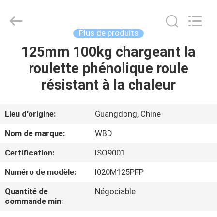
Guangzhou
Ylcaster
Metal
Co.,
Ltd..
Plus de produits
All
Rights
125mm 100kg chargeant la
MAISON
Reserved.
roulette phénolique roule
PRODUITS
résistant à la chaleur
VIDÉOS
Lieu d'origine:
Guangdong, Chine
Nom de marque:
WBD
AU
Certification:
ISO9001
SUJET
Numéro de modèle:
I020M125PFP
DE
NOUS
Quantité de
Négociable
commande min: