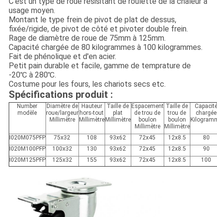
C'est un type de roue resisitant de roulette de la chaleur à
usage moyen.
Montant le type frein de pivot de plat de dessus,
fixée/rigide, de pivot de côté et pivoter double frein.
Rage de diamètre de roue de 75mm à 125mm.
Capacité chargée de 80 kilogrammes à 100 kilogrammes.
Fait de phénolique et d'en acier.
Petit pain durable et facile, gamme de temprature de
-20℃ à 280℃.
Costume pour les fours, les chariots secs etc.
Spécifications produit :
Number
Diamètre de
Hauteur
Taille de
Espacement
Taille de
Capacit
modèle
roue/largeur
hors-tout
plat
de trou de
trou de
chargée
Millimètre
Millimètre
Millimètre
boulon
boulon
Kilogram
Millimètre
Millimètre
I020M075PFP
75x32
108
93x62
72x45
12x8.5
80
I020M100PFP
100x32
130
93x62
72x45
12x8.5
90
I020M125PFP
125x32
155
93x62
72x45
12x8.5
100