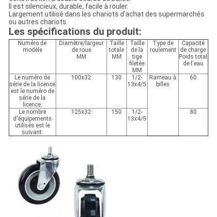
Il est silencieux, durable, facile à rouler.
Largement utilisé dans les chariots d'achat des supermarchés
ou autres chariots.
Les spécifications du produit:
Numéro de
Diamètre/largeur
Taille
Taille
Type de
Capacité
modèle
de roue
totale
de la
roulement
de charge
MM
MM
tige
Poids total
filetée
de l'eau
MM
Le numéro de
100x32
130
1/2-
Rameau à
60
série de la licence
13x4/5
billes
est le numéro de
série de la
licence.
Le nombre
125x32
150
1/2-
80
d'équipements
13x4/5
utilisés est le
suivant: