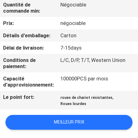
VISITE
Quantité de
Négociable
commande min:
D'USINE
Prix:
négociable
CONTRÔLE
Détails d'emballage:
Carton
DE
Délai de livraison:
7-15days
QUALITÉ
Conditions de
L/C, D/P, T/T, Western Union
paiement:
CONTACTEZ-
Capacité
100000PCS par mois
NOUS
d'approvisionnement:
Le point fort:
,
roues de chariot résistantes
DEMANDEZ
Roues lourdes
UNE
MEILLEUR PRIX
CITATION