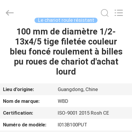
Guangzhou
Ylcaster
Metal
Co.,
Ltd..
Le chariot roule résistant
All
Rights
100 mm de diamètre 1/2-
MAISON
Reserved.
13x4/5 tige filetée couleur
PRODUITS
bleu foncé roulement à billes
pu roues de chariot d'achat
VIDÉOS
lourd
AU
Lieu d'origine:
Guangdong, Chine
SUJET
Nom de marque:
WBD
DE
Certification:
ISO-9001 2015 Rosh CE
NOUS
Numéro de modèle:
I013B100PUT