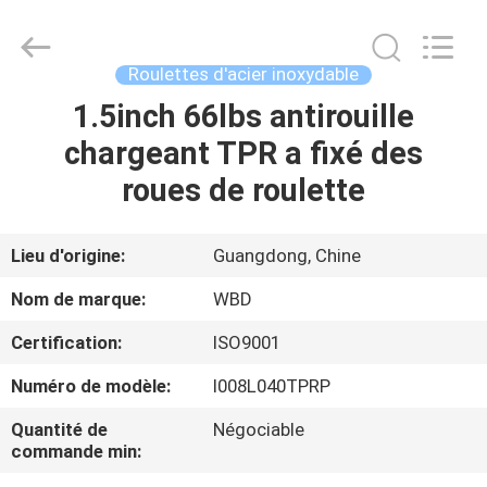
Guangzhou
Ylcaster
Metal
Co.,
Ltd..
Roulettes d'acier inoxydable
All
Rights
1.5inch 66lbs antirouille
MAISON
Reserved.
chargeant TPR a fixé des
PRODUITS
roues de roulette
VIDÉOS
Lieu d'origine:
Guangdong, Chine
Nom de marque:
WBD
AU
Certification:
ISO9001
SUJET
Numéro de modèle:
I008L040TPRP
DE
NOUS
Quantité de
Négociable
commande min: