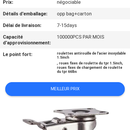
Prix:
négociable
VISITE
D'USINE
Détails d'emballage:
opp bag+carton
Délai de livraison:
7-15days
CONTRÔLE
Capacité
100000PCS PAR MOIS
DE
d'approvisionnement:
QUALITÉ
Le point fort:
roulettes antirouille de l'acier inoxydable
1.5inch
,
,
roues fixes de roulette du tpr 1.5inch
roues fixes de chargement de roulette
CONTACTEZ-
du tpr 66lbs
NOUS
MEILLEUR PRIX
DEMANDEZ
UNE
CITATION