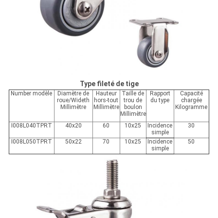
Type fileté de tige
Number modèle
Diamètre de
Hauteur
Taille de
Rapport
Capacité
roue/Wideth
hors-tout
trou de
du type
chargée
Millimètre
Millimètre
boulon
Kilogramme
Millimètre
I008L040TPRT
40x20
60
10x25
Incidence
30
simple
I008L050TPRT
50x22
70
10x25
Incidence
50
simple