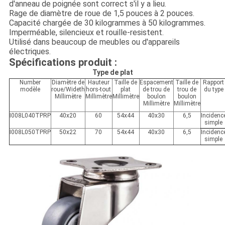
d'anneau de poignée sont correct s'il y a lieu.
Rage de diamètre de roue de 1,5 pouces à 2 pouces.
Capacité chargée de 30 kilogrammes à 50 kilogrammes.
Imperméable, silencieux et rouille-resistent.
Utilisé dans beaucoup de meubles ou d'appareils
électriques.
Spécifications produit :
Type de plat
Number
Diamètre de
Hauteur
Taille de
Espacement
Taille de
Rapport
modèle
roue/Wideth
hors-tout
plat
de trou de
trou de
du type
Millimètre
Millimètre
Millimètre
boulon
boulon
Millimètre
Millimètre
I008L040TPRP
40x20
60
54x44
40x30
6,5
Incidenc
simple
I008L050TPRP
50x22
70
54x44
40x30
6,5
Incidenc
simple