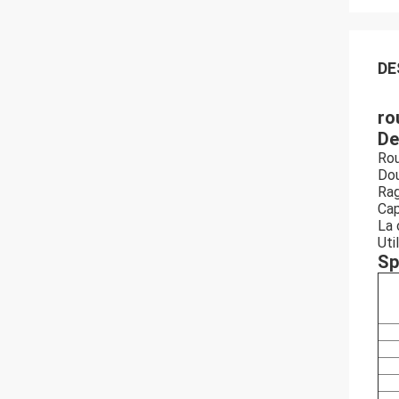
DE
ro
De
Rou
Dou
Rag
Cap
La 
Uti
Sp