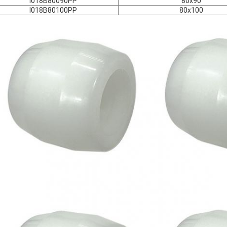
I018B80090PP
80x90
I018B80100PP
80x100