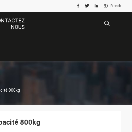
French
ONTACTEZ
NOUS
描
述
acité 800kg
apacité 800kg