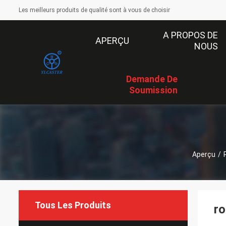
Les meilleurs produits de qualité sont à vous de choisir
A PROPOS DE
APERÇU
NOUS
Demande De
Soumission
Aperçu
/
Tous Les Produits
ro