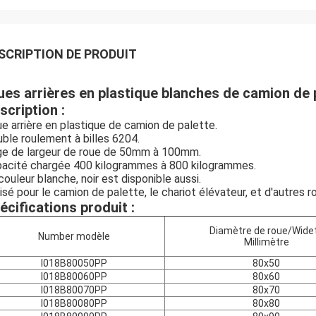
SCRIPTION DE PRODUIT
ues arrières en plastique blanches de camion d
scription :
e arrière en plastique de camion de palette.
ble roulement à billes 6204.
e de largeur de roue de 50mm à 100mm.
acité chargée 400 kilogrammes à 800 kilogrammes.
couleur blanche, noir est disponible aussi.
lisé pour le camion de palette, le chariot élévateur, et d'autres r
écifications produit :
Diamètre de roue/Wide
Number modèle
Millimètre
I018B80050PP
80x50
I018B80060PP
80x60
I018B80070PP
80x70
I018B80080PP
80x80