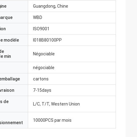
gine
Guangdong, Chine
marque
WBD
ion
ISO9001
e modèle
I018B80100PP
de
Négociable
e min
négociable
'emballage
cartons
ivraison
7-15days
s de
L/C, T/T, Western Union
10000PCS par mois
isionnement