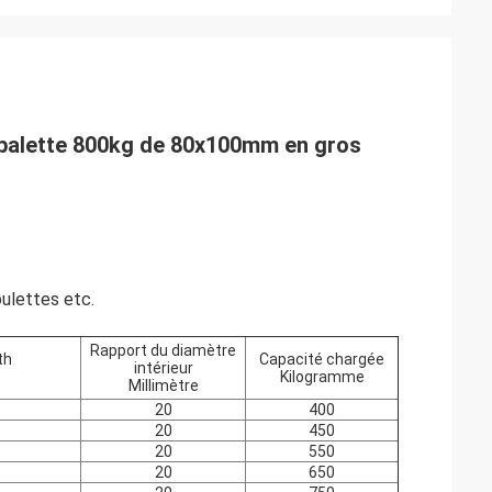
e palette 800kg de 80x100mm en gros
oulettes etc.
Rapport du diamètre
th
Capacité chargée
intérieur
Kilogramme
Millimètre
20
400
20
450
20
550
20
650