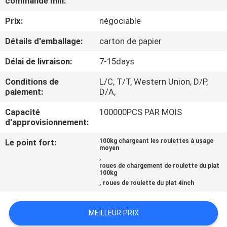
commande min:
VISITE
Prix:
négociable
D'USINE
Détails d'emballage:
carton de papier
CONTRÔLE
Délai de livraison:
7-15days
DE
Conditions de
L/C, T/T, Western Union, D/P,
QUALITÉ
paiement:
D/A,
Capacité
100000PCS PAR MOIS
CONTACTEZ-
d'approvisionnement:
NOUS
Le point fort:
100kg chargeant les roulettes à usage
moyen
,
roues de chargement de roulette du plat
DEMANDEZ
100kg
,
roues de roulette du plat 4inch
UNE
CITATION
MEILLEUR PRIX