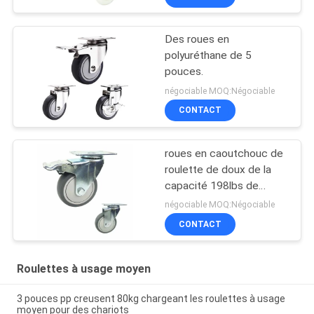
Des roues en
polyuréthane de 5
pouces.
négociable MOQ:Négociable
CONTACT
roues en caoutchouc de
roulette de doux de la
capacité 198lbs de
100mm avec des
négociable MOQ:Négociable
couvertures
CONTACT
Roulettes à usage moyen
3 pouces pp creusent 80kg chargeant les roulettes à usage
moyen pour des chariots