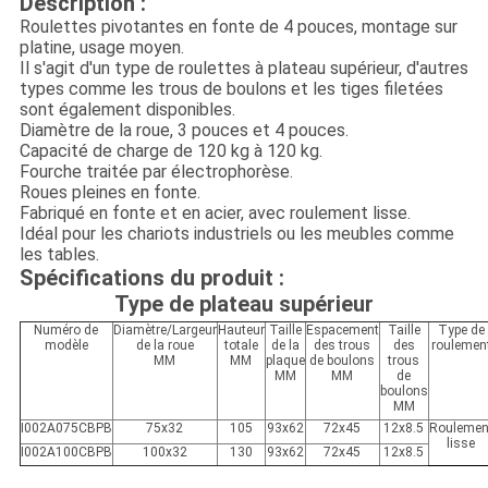
Description :
Roulettes pivotantes en fonte de 4 pouces, montage sur
platine, usage moyen.
Il s'agit d'un type de roulettes à plateau supérieur, d'autres
types comme les trous de boulons et les tiges filetées
sont également disponibles.
Diamètre de la roue, 3 pouces et 4 pouces.
Capacité de charge de 120 kg à 120 kg.
Fourche traitée par électrophorèse.
Roues pleines en fonte.
Fabriqué en fonte et en acier, avec roulement lisse.
Idéal pour les chariots industriels ou les meubles comme
les tables.
Spécifications du produit :
Type de plateau supérieur
Numéro de
Diamètre/Largeur
Hauteur
Taille
Espacement
Taille
Type de
modèle
de la roue
totale
de la
des trous
des
roulemen
MM
MM
plaque
de boulons
trous
MM
MM
de
boulons
MM
I002A075CBPB
75x32
105
93x62
72x45
12x8.5
Roulemen
lisse
I002A100CBPB
100x32
130
93x62
72x45
12x8.5