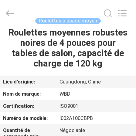
Guangzhou
Ylcaster
Metal
Co.,
Ltd..
Roulettes à usage moyen
All
Rights
Roulettes moyennes robustes
MAISON
Reserved.
noires de 4 pouces pour
PRODUITS
tables de salon, capacité de
charge de 120 kg
VIDÉOS
Lieu d'origine:
Guangdong, Chine
AU
Nom de marque:
WBD
SUJET
Certification:
ISO9001
DE
Numéro de modèle:
I002A100CBPB
NOUS
Quantité de
Négociable