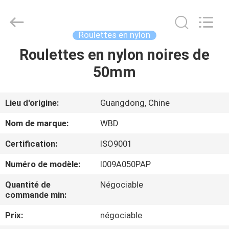
Guangzhou
Ylcaster
Metal
Co.,
Ltd..
Roulettes en nylon
All
Rights
Roulettes en nylon noires de
MAISON
Reserved.
50mm
PRODUITS
Lieu d'origine:
Guangdong, Chine
VIDÉOS
Nom de marque:
WBD
Certification:
ISO9001
AU
Numéro de modèle:
I009A050PAP
SUJET
DE
Quantité de
Négociable
commande min:
NOUS
Prix:
négociable